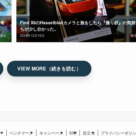
る奇
Find X8のHasselbladカメラと旅をしたら『撮り鉄』の気持
ちが少し分かった。
瀬名
2024年12月16日
瀬
ー
ベンチマーク
キャンペーン
SIM
役立ち
プライバシーポリ