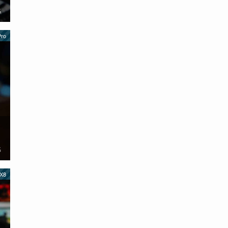
名
Pro
名
 X8