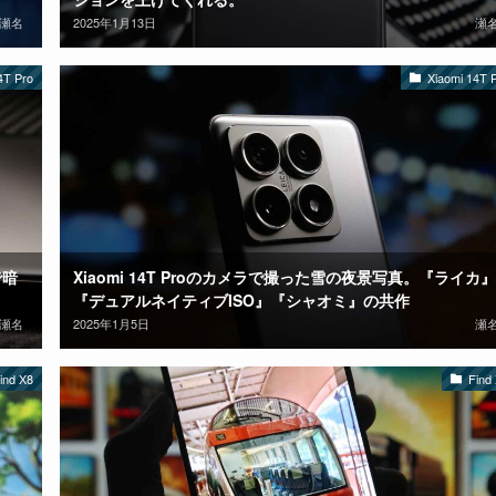
瀬名
2025年1月13日
瀬
4T Pro
Xiaomi 14T 
で暗
Xiaomi 14T Proのカメラで撮った雪の夜景写真。『ライカ』
『デュアルネイティブISO』『シャオミ』の共作
瀬名
2025年1月5日
瀬
ind X8
Find