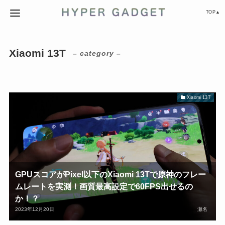
TOP▲
Xiaomi 13T
– category –
Xiaomi 13T
GPUスコアがPixel以下のXiaomi 13Tで原神のフレー
ムレートを実測！画質最高設定で60FPS出せるの
か！？
2023年12月20日
瀬名