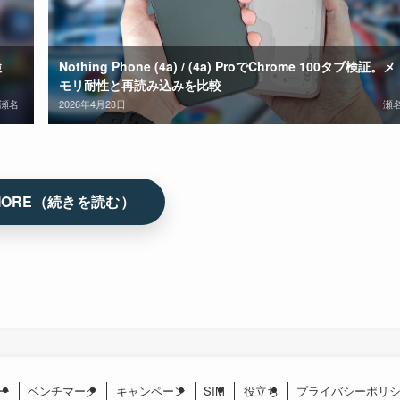
検
Nothing Phone (4a) / (4a) ProでChrome 100タブ検証。メ
モリ耐性と再読み込みを比較
瀬名
2026年4月28日
瀬
ー
ベンチマーク
キャンペーン
SIM
役立ち
プライバシーポリ