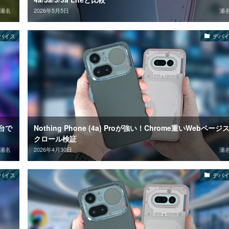
瀬名
2026年5月5日
瀬
バイス
デバ
5台で
Nothing Phone (4a) Proが強い！Chrome重いWebページ
クロール検証
瀬名
2026年4月30日
瀬
バイス
デバ