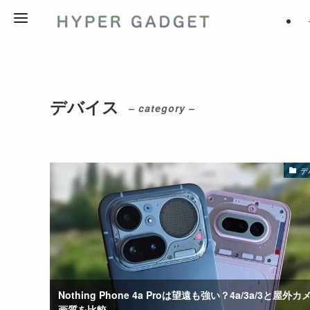
デバイス
– category –
デ
Nothing Phone 4a Proは望遠も強い？4a/3a/3と屋外カ
画質を比較