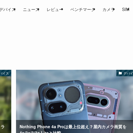
デバイス
ニュース
レビュー
ベンチマーク
カメラ
SIM
バイス
デバ
メラ
Nothing Phone 4a Proは最上位超え？屋内カメラ画質を
4a/3a/3/3a Liteと比較