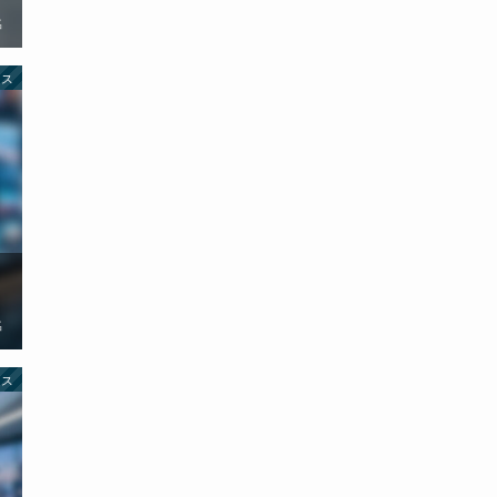
名
イス
ス
名
イス