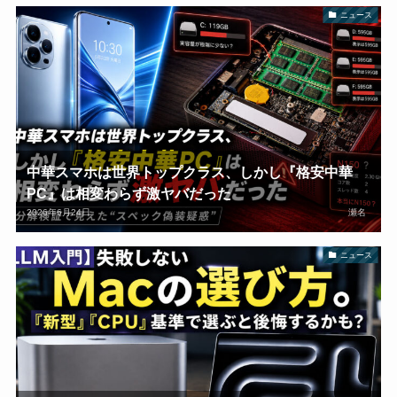
ニュース
中華スマホは世界トップクラス、しかし『格安中華
PC』は相変わらず激ヤバだった
2026年6月24日
瀬名
ニュース