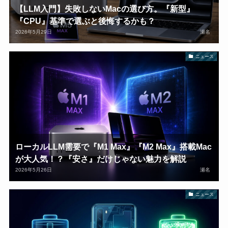
【LLM入門】失敗しないMacの選び方。『新型』
『CPU』基準で選ぶと後悔するかも？
2026年5月29日
瀬名
ニュース
ローカルLLM需要で『M1 Max』『M2 Max』搭載Mac
が大人気！？『安さ』だけじゃない魅力を解説
2026年5月26日
瀬名
ニュース