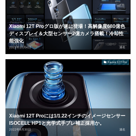
Xiaomi 12T Proグロ版が遂に登場！高解像度680億色
ディスプレイ＆大型センサー2億カメラ搭載！冷却性
能強化
2022年10月4日
瀬名
Xiaomi 12T Pro
Xiaomi 12T Proには1/1.22インチのイメージセンサー
ISOCELL HP1と光学式手ブレ補正採用か。
2022年9月30日
瀬名