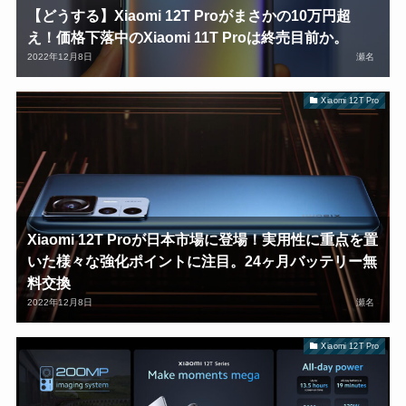
【どうする】Xiaomi 12T Proがまさかの10万円超
え！価格下落中のXiaomi 11T Proは終売目前か。
2022年12月8日
瀬名
Xiaomi 12T Pro
Xiaomi 12T Proが日本市場に登場！実用性に重点を置
いた様々な強化ポイントに注目。24ヶ月バッテリー無
料交換
2022年12月8日
瀬名
Xiaomi 12T Pro