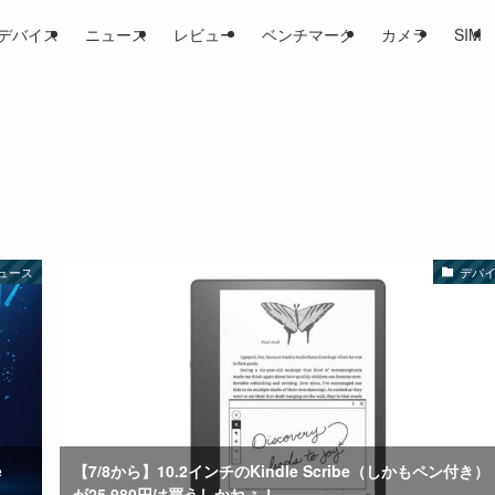
デバイス
ニュース
レビュー
ベンチマーク
カメラ
SIM
ュース
デバ
e
【7/8から】10.2インチのKindle Scribe（しかもペン付き）
が25,980円は買うしかねぇ！