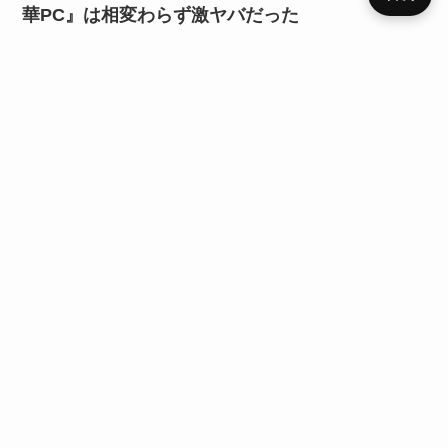
華PC』は相変わらず激ヤバだった
プライ
2026年6月24日
PC・ソフトウェア
メニュ
ニュー
デバイ
レビュ
ベンチ
キャン
バシー
運営者
お問い
HOME
SIM
役立ち
RSS
ー
ス
ス
ー
マーク
ペーン
ポリシ
情報
合わせ
ー
【Beta版配布】HG PC Inspector Suite｜
Windows PCのSSD・メモリ・CPU情報を確認
2026年5月29日
ニュース
【LLM入門】失敗しないMacの選び方。『新型』
『CPU』基準で選ぶと後悔するかも？
SIM
ahamo
役立ち