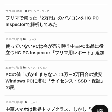
2026年7月10日
PC・ソフトウェア
フリマで買った『2万円』のパソコンをHG PC
Inspectorで解析してみた
2026年7月5日
ニュース
使っていないPCは今が売り時？中古PC出品に役
立つHG PC Inspector『フリマ用レポート』追加
2026年7月1日
PC・ソフトウェア
PCの値上げが止まらない！1万～2万円台の激安
Windows PCに潜む『ライセンス・SSD・保証』
の罠
2026年6月24日
ニュース
中華スマホは世界トップクラス、しかし『格安中
目次