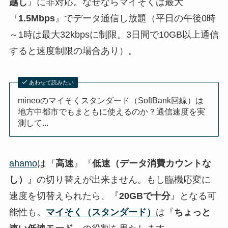
越し
』に非対応。なぜならマイそくは最大
『
1.5Mbps
』でデータ通信し放題（平日の午後0時
～1時は最大32kbpsに制限。3日間で10GB以上通信
すると速度制限の場合あり）。
あわせて読みたい
mineoのマイそくスタンダード（SoftBank回線）は
地方中都市でもまともに使えるのか？通信速度を実
測して...
ahamo
は『
高速
』『
低速（データ消費カウントな
し）
』の切り替えが出来ません。もし臨機応変に
速度を切替えられたら、『
20GBで十分
』となる可
能性も。
マイそく（スタンダード）
は『
ちょっと