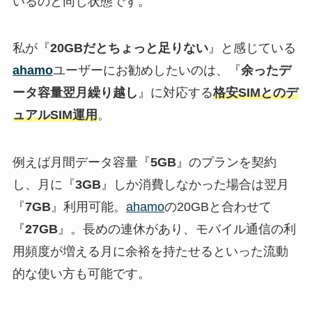
いるのと同じ状態です。
私が『
20GBだとちょっと足りない
』と感じている
ahamo
ユーザーにお勧めしたいのは、『
余ったデ
ータ容量翌月繰り越し
』に対応する
格安SIMとのデ
ュアルSIM運用
。
例えば月間データ容量『
5GB
』のプランを契約
し、月に『
3GB
』しか消費しなかった場合は翌月
『
7GB
』利用可能。
ahamo
の20GBと合わせて
『
27GB
』。長めの連休があり、モバイル通信の利
用頻度が増える月に余裕を持たせるといった流動
的な使い方も可能です。