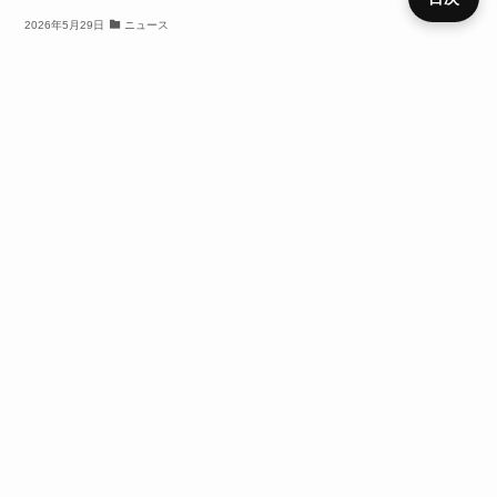
2026年5月29日
ニュース
【LLM入門】失敗しないMacの選び方。『新型』
プライ
『CPU』基準で選ぶと後悔するかも？
メニュ
ニュー
デバイ
レビュ
ベンチ
キャン
バシー
運営者
お問い
HOME
SIM
役立ち
RSS
ー
ス
ス
ー
マーク
ペーン
ポリシ
情報
合わせ
ー
SIM
mineo
URLをコピーする