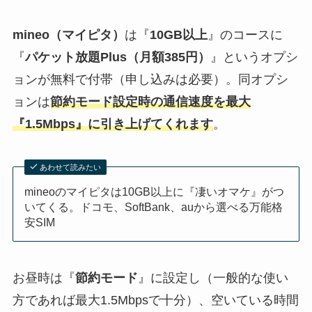
mineo（マイピタ）
は『
10GB以上
』のコースに
『
パケット放題Plus（月額385円）
』というオプシ
ョンが無料で付帯（申し込みは必要）。同オプシ
ョンは
節約モード設定時の通信速度を最大
『1.5Mbps』に引き上げてくれます
。
あわせて読みたい
mineoのマイピタは10GB以上に『凄いオマケ』がつ
いてくる。ドコモ、SoftBank、auから選べる万能格
安SIM
お昼時は『
節約モード
』に設定し（一般的な使い
方であれば最大1.5Mbpsで十分）、空いている時間