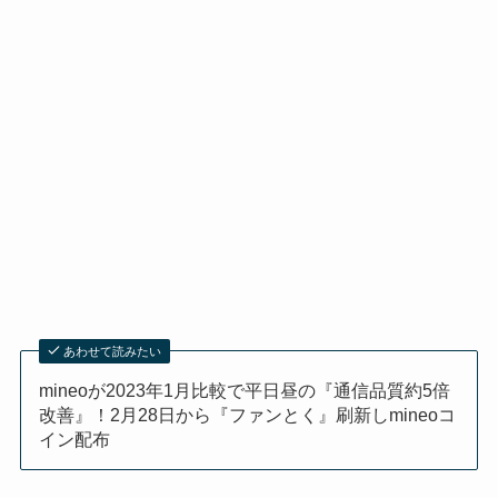
あわせて読みたい
mineoが2023年1月比較で平日昼の『通信品質約5倍
改善』！2月28日から『ファンとく』刷新しmineoコ
イン配布