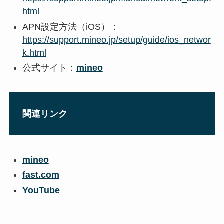
html
APN設定方法（iOS）：
https://support.mineo.jp/setup/guide/ios_networ
k.html
公式サイト：
mineo
関連リンク
mineo
fast.com
YouTube