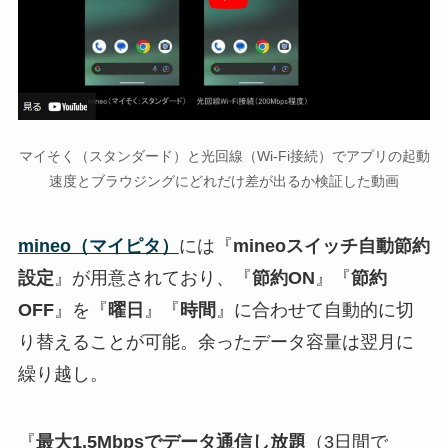
マイそく（スタンダード）と光回線（Wi-Fi接続）でアプリの起動
速度とブラウジングにどれだけ差が出るか検証した動画
mineo（マイピタ）
には『
mineoスイッチ自動節約
設定
』が用意されており、『
節約ON
』『
節約
OFF
』を『
曜日
』『
時間
』に合わせて自動的に切
り替えることが可能。余ったデータ容量は翌月に
繰り越し。
『
最大1.5Mbpsでデータ通信し放題
（3日間で