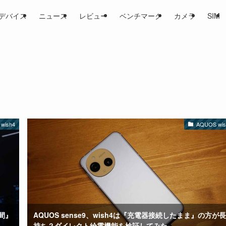
デバイス
ニュース
レビュー
ベンチマーク
カメラ
SIM
wish4
AQUOS wis
間』
AQUOS sense9、wish4は『充電器接続したまま』の方が長
持ち？ダイレクト給電機能を検証してみた