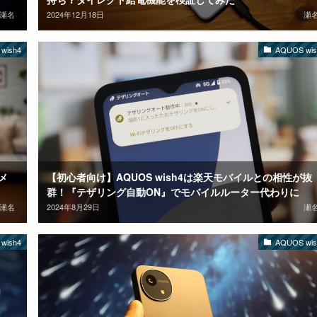
瀬名
2024年12月18日
瀬
wish4
AQUOS wis
メ
【初心者向け】AQUOS wish4は楽天モバイルとの相性が抜
群！『テザリング自動ON』でモバイルルーター代わりに
瀬名
2024年8月29日
瀬
wish4
AQUOS wis