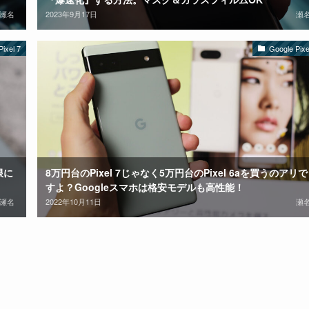
瀬名
2023年9月17日
瀬
ixel 7
Google Pixe
限に
8万円台のPixel 7じゃなく5万円台のPixel 6aを買うのアリで
すよ？Googleスマホは格安モデルも高性能！
瀬名
2022年10月11日
瀬