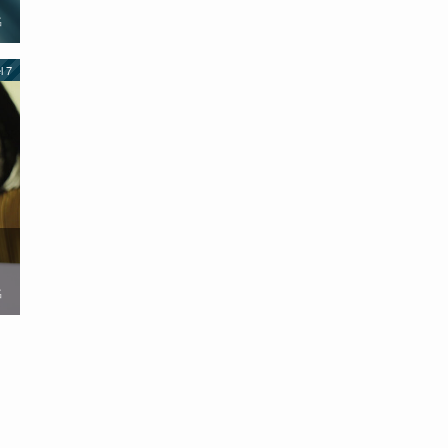
名
l 7
名