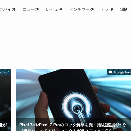
デバイス
ニュース
レビュー
ベンチマーク
カメラ
SIM
ixel 7
Google Pixe
残量が
Pixel 7aやPixel 7 Proのロック解除を顔・指紋認証以外で
『爆速化』する方法。マスク＆ガラスフィルムOK