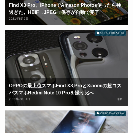
Find X3 Pro、iPhoneでAmazon Photos使ったら神
過ぎた。HEIF→JPEG→保存が自動で完了
2021年8月2日
瀬名
OPPO Find X3 Pro
OPPOの最上位スマホFind X3 ProとXiaomiの超コス
パスマホRedmi Note 10 Proを撮り比べ
2021年7月31日
瀬名
OPPO Find X3 Pro