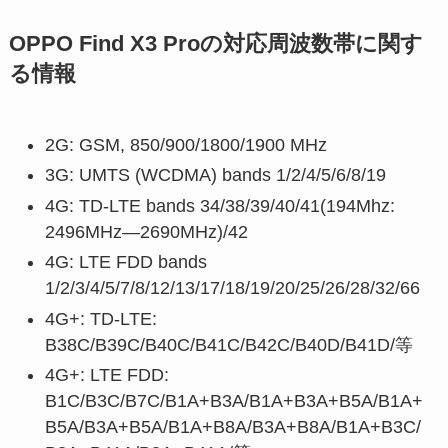
OPPO Find X3 Proの対応周波数帯に関す
る情報
2G: GSM, 850/900/1800/1900 MHz
3G: UMTS (WCDMA) bands 1/2/4/5/6/8/19
4G: TD-LTE bands 34/38/39/40/41(194Mhz:
2496MHz—2690MHz)/42
4G: LTE FDD bands
1/2/3/4/5/7/8/12/13/17/18/19/20/25/26/28/32/66
4G+: TD-LTE:
B38C/B39C/B40C/B41C/B42C/B40D/B41D/等
4G+: LTE FDD:
B1C/B3C/B7C/B1A+B3A/B1A+B3A+B5A/B1A+
B5A/B3A+B5A/B1A+B8A/B3A+B8A/B1A+B3C/