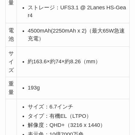
量
ストレージ：UFS3.1 @ 2Lanes HS-Gea
r4
電
4500mAh(2250mAh x 2)（最大65W急速
充電）
池
サ
約163.6×約74×約8.26（mm）
イ
ズ
重
193g
量
サイズ：6.7インチ
タイプ：有機EL（LTPO）
解像度：QHD+（3216 x 1440）
表示色：10億7000万色