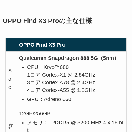
OPPO Find X3 Proの主な仕様
OPPO Find X3 Pro
Qualcomm Snapdragon 888 5G（5nm）
CPU：Kryo™680
S
1コア Cortex-X1 @ 2.84GHz
o
3コア Cortex-A78 @ 2.4GHz
c
4コア Cortex-A55 @ 1.8GHz
GPU：Adreno 660
12GB/256GB
メモリ：LPDDR5 @ 3200 MHz 4 x 16 bi
容
t