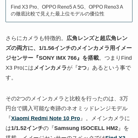
Find X3 Pro、OPPO Reno5 A 5G、OPPO Reno3 A
の徹底比較で見えた最上位モデルの優位性
さらにカメラも特徴的。
広角レンズと超広角レン
ズの両方に、1/1.56インチのメインカメラ用イメー
ジセンサー『SONY IMX 766』を搭載
。つまりFind
X3 Proには
メインカメラ
が『
2つ
』あるという事で
す。
その2つのメインカメラと比較を行ったのは、3万
円台で購入可能な奇跡のネオミッドレンジモデル
『
Xiaomi Redmi Note 10 Pro
』。メインカメラに
は
1/1.52インチ
の『
Samsung ISOCELL HM2
』を
搭載。イメージセンサーのスペックでは
Find X3