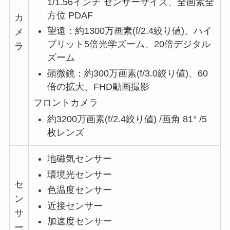
1/1.56インチ センサーサイズ、全画素全
方位 PDAF
カ
望遠：約1300万画素(f/2.4絞り値)、ハイ
メ
ブリット5倍光学ズーム、20倍デジタル
ラ
ズーム
顕微鏡：約300万画素(f/3.0絞り値)、60
倍の拡大、FHD動画撮影
フロントカメラ
約3200万画素(f/2.4絞り値) /画角 81° /5
枚レンズ
地磁気センサー
環境光センサー
セ
色温度センサー
ン
近接センサー
サ
加速度センサー
ー