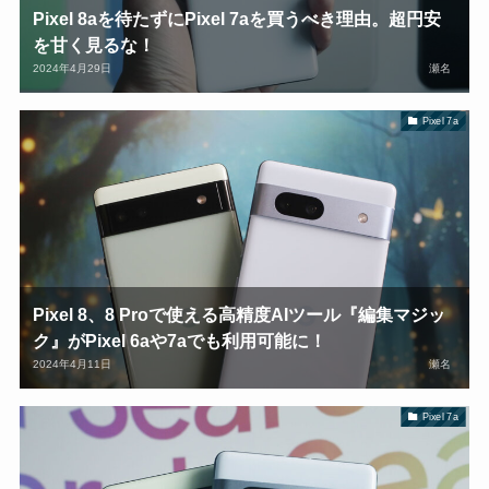
Pixel 8aを待たずにPixel 7aを買うべき理由。超円安
を甘く見るな！
2024年4月29日
瀬名
Pixel 7a
Pixel 8、8 Proで使える高精度AIツール『編集マジッ
ク』がPixel 6aや7aでも利用可能に！
2024年4月11日
瀬名
Pixel 7a