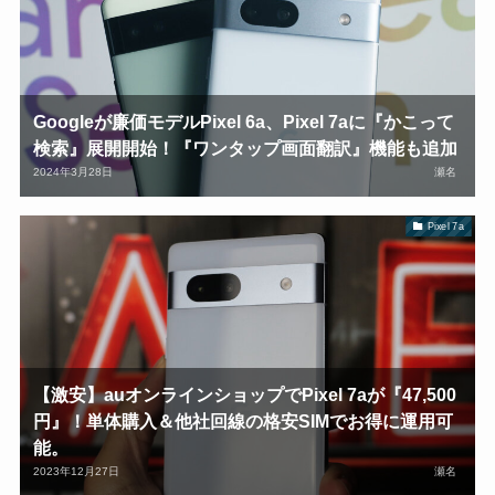
Googleが廉価モデルPixel 6a、Pixel 7aに『かこって
検索』展開開始！『ワンタップ画面翻訳』機能も追加
2024年3月28日
瀬名
Pixel 7a
【激安】auオンラインショップでPixel 7aが『47,500
円』！単体購入＆他社回線の格安SIMでお得に運用可
能。
2023年12月27日
瀬名