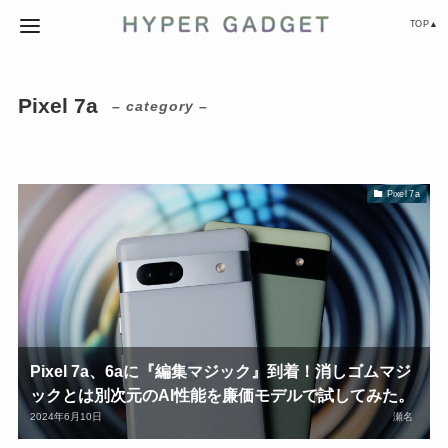
TOP▲
Pixel 7a
– category –
Pixel 7a
Pixel 7a、6aに『編集マジック』到着！消しゴムマジ
ックとは別次元のAI性能を廉価モデルで試してみた。
2024年6月10日
瀬名