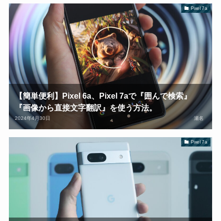
Pixel 7a
【簡単便利】Pixel 6a、Pixel 7aで『囲んで検索』
『画像から直接文字翻訳』を使う方法。
2024年4月30日
瀬名
Pixel 7a