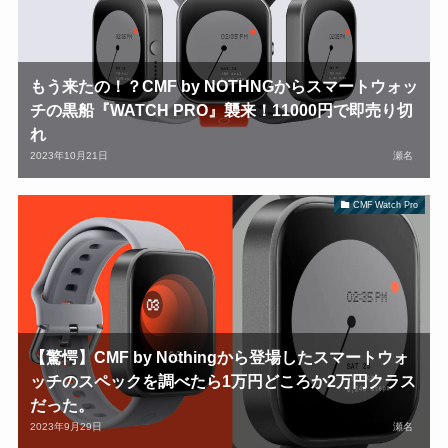
もう来たの！？CMF by NOTHNGからスマートウォッ
チの黒船『WATCH PRO』襲来！11000円で即売り切
れ
2023年10月21日
瀬名
CMF Watch Pro
【驚愕】CMF by Nothingから登場したスマートウォ
ッチのスペックを調べたら1万円どころか2万円クラス
だった。
2023年9月29日
瀬名