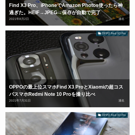
Find X3 Pro、iPhoneでAmazon Photos使ったら神
過ぎた。HEIF→JPEG→保存が自動で完了
2021年8月2日
瀬名
OPPO Find X3 Pro
OPPOの最上位スマホFind X3 ProとXiaomiの超コス
パスマホRedmi Note 10 Proを撮り比べ
2021年7月31日
瀬名
OPPO Find X3 Pro