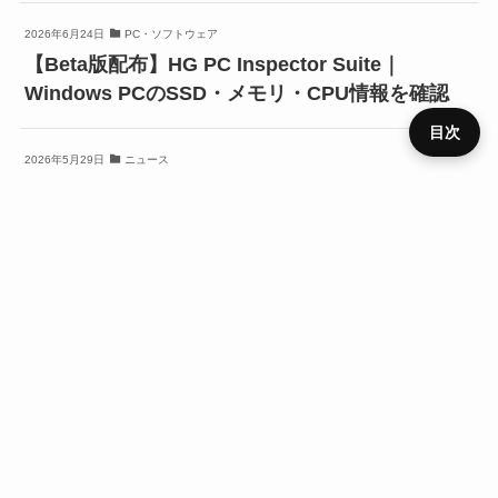
2026年6月24日
PC・ソフトウェア
【Beta版配布】HG PC Inspector Suite｜
Windows PCのSSD・メモリ・CPU情報を確認
目次
2026年5月29日
ニュース
【LLM入門】失敗しないMacの選び方。『新型』
プライ
『CPU』基準で選ぶと後悔するかも？
メニュ
ニュー
デバイ
レビュ
ベンチ
キャン
バシー
運営者
お問い
HOME
SIM
役立ち
RSS
ー
ス
ス
ー
マーク
ペーン
ポリシ
情報
合わせ
ー
メーカー
Google
役立ち
URLをコピーする