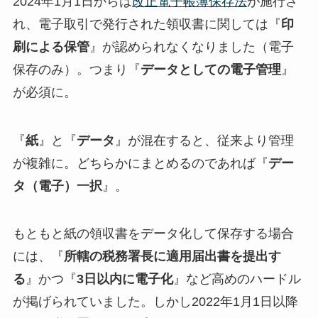
2024年1月1日からは
改正電子帳簿保存法
が施行さ
れ、電子取引で発行された領収書に関しては『
印
刷による保管
』が認められなくなりました（電子
保存のみ）。つまり『
データとしての電子管理
』
が必須に。
『
紙
』と『
データ
』が混在すると、従来より管理
が複雑に。どちらかにまとめるのであれば『
デー
タ（電子）一択
』。
もともと紙の領収書をデータ化して保存する場合
には、『
所轄の税務署長に適用届出書を提出す
る
』かつ『
3日以内に電子化
』など高めのハードル
が掲げられていました。しかし2022年1月1日以降