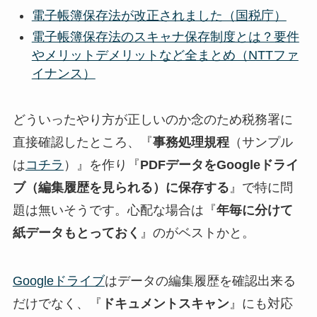
電子帳簿保存法が改正されました（国税庁）
電子帳簿保存法のスキャナ保存制度とは？要件
やメリットデメリットなど全まとめ（NTTファ
イナンス）
どういったやり方が正しいのか念のため税務署に
直接確認したところ、『
事務処理規程
（サンプル
は
コチラ
）』を作り『
PDFデータをGoogleドライ
ブ（編集履歴を見られる）に保存する
』で特に問
題は無いそうです。心配な場合は『
年毎に分けて
紙データもとっておく
』のがベストかと。
Googleドライブ
はデータの編集履歴を確認出来る
だけでなく、『
ドキュメントスキャン
』にも対応