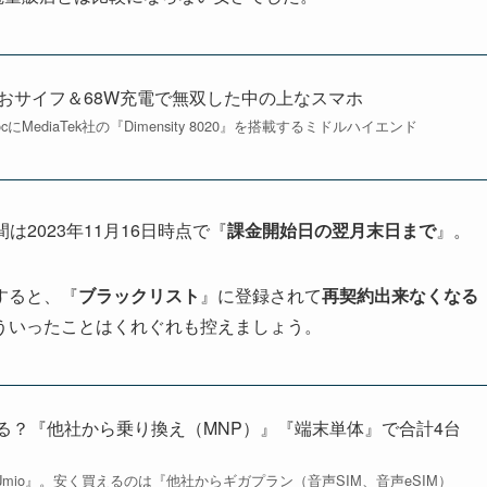
！防水＆おサイフ＆68W充電で無双した中の上なスマホ
cにMediaTek社の『Dimensity 8020』を搭載するミドルハイエンド
は2023年11月16日時点で『
課金開始日の翌月末日まで
』。
すると、『
ブラックリスト
』に登録されて
再契約出来なくなる
ういったことはくれぐれも控えましょう。
される？『他社から乗り換え（MNP）』『端末単体』で合計4台
Jmio』。安く買えるのは『他社からギガプラン（音声SIM、音声eSIM）