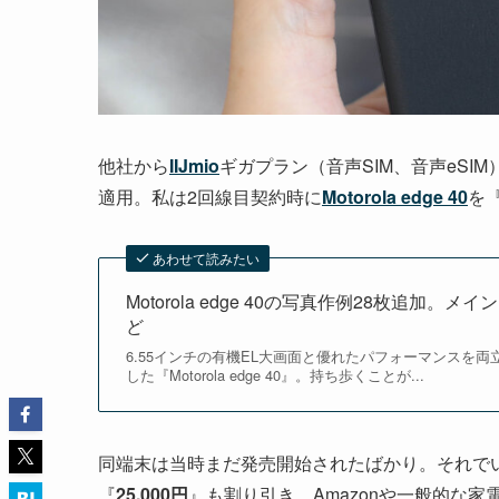
他社から
IIJmio
ギガプラン（音声SIM、音声eS
適用。私は2回線目契約時に
Motorola edge 40
を
あわせて読みたい
Motorola edge 40の写真作例28枚追
ど
6.55インチの有機EL大画面と優れたパフォーマンスを両
した『Motorola edge 40』。持ち歩くことが...
同端末は当時まだ発売開始されたばかり。それでいてM
『
25,000円
』も割り引き。Amazonや一般的な