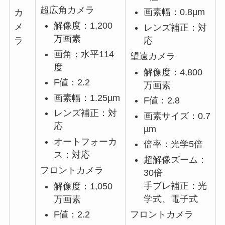
超広角カメラ
画素幅：0.8µm
カ
解像度：1,200
メ
レンズ補正：対
万画素
応
ラ
画角：水平114
望遠カメラ
度
解像度：4,800
F値：2.2
万画素
画素幅：1.25µm
F値：2.8
レンズ補正：対
画素サイズ：0.7
応
µm
オートフォーカ
倍率：光学5倍
ス：対応
超解像ズーム：
フロントカメラ
30倍
手ブレ補正：光
解像度：1,050
学式、電子式
万画素
フロントカメラ
F値：2.2