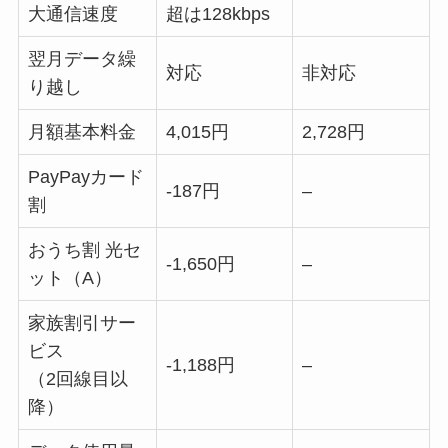
大通信速度
超は128kbps
翌月データ繰
対応
非対応
り越し
月額基本料金
4,015円
2,728円
PayPayカード
-187円
–
割
おうち割 光セ
-1,650円
–
ット（A）
家族割引サー
ビス
-1,188円
–
（2回線目以
降）