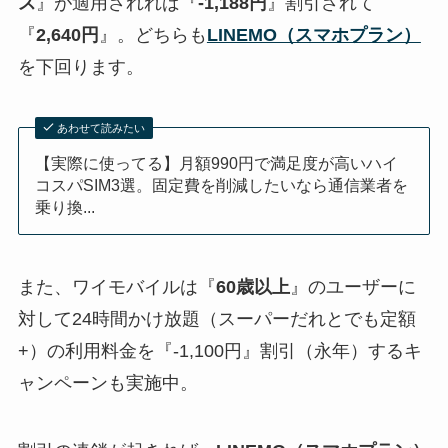
ス
』が適用されれば『
-1,188円
』割引されて
『
2,640円
』。どちらも
LINEMO（スマホプラン）
を下回ります。
あわせて読みたい
【実際に使ってる】月額990円で満足度が高いハイ
コスパSIM3選。固定費を削減したいなら通信業者を
乗り換...
また、ワイモバイルは『
60歳以上
』のユーザーに
対して24時間かけ放題（スーパーだれとでも定額
+）の利用料金を『
-1,100円
』割引（永年）するキ
ャンペーンも実施中。