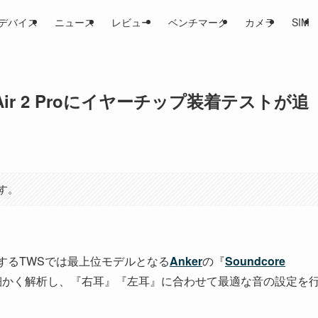
デバイス
ニュース
レビュー
ベンチマーク
カメラ
SIM
erty Air 2 Proにイヤーチップ装着テストが追
す。
するTWSでは最上位モデルとなる
Anker
の『
Soundcore
細かく解析し、『右耳』『左耳』に合わせて最適な音の設定を