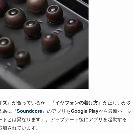
イズ
』が合っているか。『
イヤフォンの着け方
』が正しいかを
う為に『
Soundcore
』のアプリを
Google Play
から最新バージ
ートとは異なります）。アップデート後にアプリを起動する
追加されています。