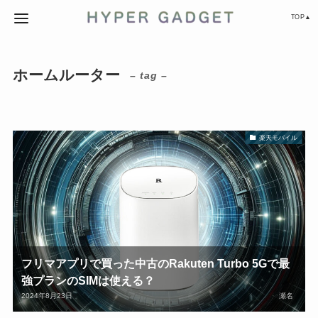
TOP▲
ホームルーター
– tag –
楽天モバイル
フリマアプリで買った中古のRakuten Turbo 5Gで最
強プランのSIMは使える？
2024年8月23日
瀬名