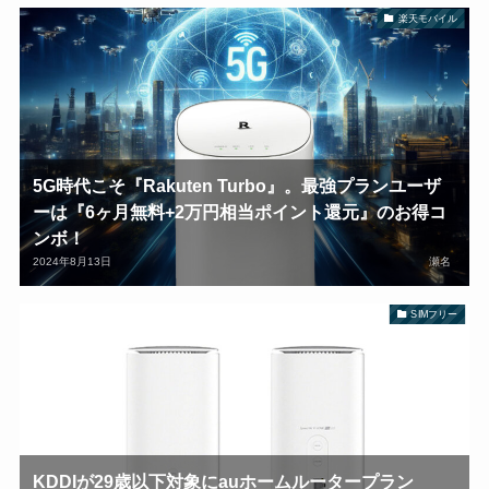
楽天モバイル
5G時代こそ『Rakuten Turbo』。最強プランユーザ
ーは『6ヶ月無料+2万円相当ポイント還元』のお得コ
ンボ！
2024年8月13日
瀬名
SIMフリー
KDDIが29歳以下対象にauホームルータープラン