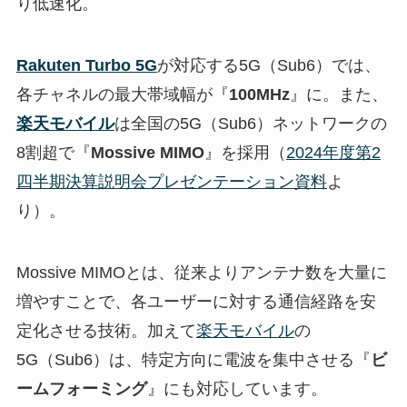
り低速化。
Rakuten Turbo 5G
が対応する5G（Sub6）では、
各チャネルの最大帯域幅が『
100MHz
』に。また、
楽天モバイル
は全国の5G（Sub6）ネットワークの
8割超で『
Mossive MIMO
』を採用（
2024年度第2
四半期決算説明会プレゼンテーション資料
よ
り）。
Mossive MIMOとは、従来よりアンテナ数を大量に
増やすことで、各ユーザーに対する通信経路を安
定化させる技術。加えて
楽天モバイル
の
5G（Sub6）は、特定方向に電波を集中させる『
ビ
ームフォーミング
』にも対応しています。