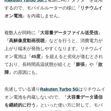
Rakuten Turbo 5G
は電源にACアダプターを使用
するので、モバイルルーターの様に『
リチウムイ
オン電池
』を内蔵しません。
複数人が同時に『
大容量データファイル送受信
』
『
高解像度動画視聴
』などを行うと、消費電力が
上がり端末が発熱しやすくなります。リチウムイ
オン電池は『
45度
』を超えると劣化が進むとされ
ており、長時間高温状態が続くと『
膨張
』や『
故
障
』の原因にも。
先述している通り
Rakuten Turbo 5G
はリチウムイ
オン電池を内蔵しないので、『
大容量データ通信
を継続的に行う
』といった使い方に対して、モバ