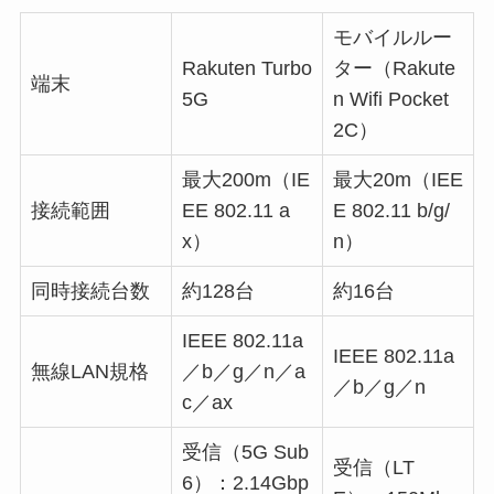
モバイルルー
Rakuten Turbo
ター（Rakute
端末
5G
n Wifi Pocket
2C）
最大200m（IE
最大20m（IEE
接続範囲
EE 802.11 a
E 802.11 b/g/
x）
n）
同時接続台数
約128台
約16台
IEEE 802.11a
IEEE 802.11a
無線LAN規格
／b／g／n／a
／b／g／n
c／ax
受信（5G Sub
受信（LT
6）：2.14Gbp