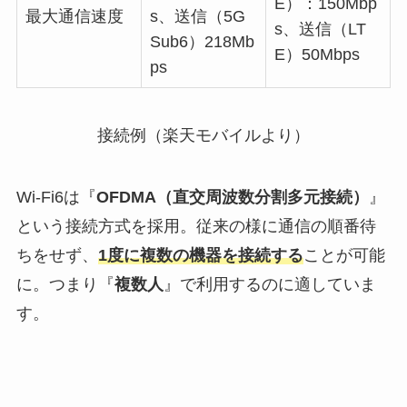
E）：150Mbp
最大通信速度
s、送信（5G
s、送信（LT
Sub6）218Mb
E）50Mbps
ps
接続例（楽天モバイルより）
Wi-Fi6は『
OFDMA（直交周波数分割多元接続）
』
という接続方式を採用。従来の様に通信の順番待
ちをせず、
1度に複数の機器を接続する
ことが可能
に。つまり『
複数人
』で利用するのに適していま
す。