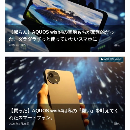
【減らん】AQUOS wish4の電池もちが驚異的だっ
た。ダラダラずっと使っていたいスマホに
2024年8月27日
瀬名
AQUOS wish4
【買った】AQUOS wish4は私の『願い』を叶えてく
れたスマートフォン。
2024年8月26日
瀬名