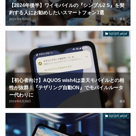
【2024年後半】ワイモバイルの『シンプル2 S』を契
約する人にお勧めしたいスマートフォン3選
2024年9月26日
瀬名
AQUOS wish4
【初心者向け】AQUOS wish4は楽天モバイルとの相
性が抜群！『テザリング自動ON』でモバイルルータ
ー代わりに
2024年8月29日
瀬名
AQUOS wish4