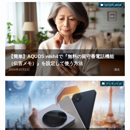
AQUOS wish4
【簡単】AQUOS wish4で『無料の留守番電話機能
（伝言メモ）』を設定して使う方法
2024年10月1日
瀬名
ワイモバイル