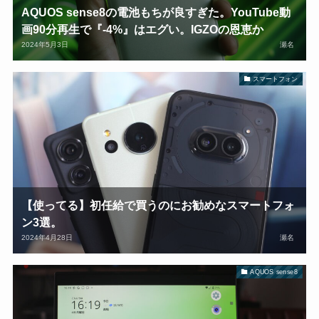
AQUOS sense8の電池もちが良すぎた。YouTube動
画90分再生で『-4%』はエグい。IGZOの恩恵か
2024年5月3日
瀬名
スマートフォン
【使ってる】初任給で買うのにお勧めなスマートフォ
ン3選。
2024年4月28日
瀬名
AQUOS sense8