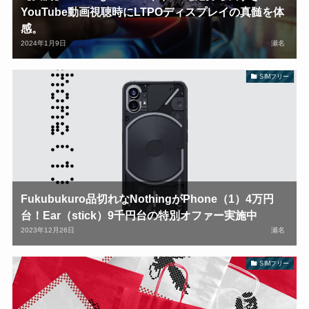
YouTube動画視聴時にLTPOディスプレイの真髄を体
感。
2024年1月9日
瀬名
SIMフリー
Fukubukuro品切れなNothingがPhone（1）4万円
台！Ear（stick）9千円台の特別オファー実施中
2023年12月26日
瀬名
SIMフリー