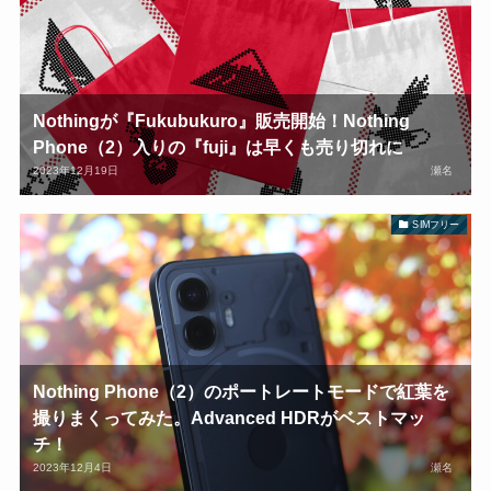
Nothingが『Fukubukuro』販売開始！Nothing
Phone（2）入りの『fuji』は早くも売り切れに
2023年12月19日
瀬名
SIMフリー
Nothing Phone（2）のポートレートモードで紅葉を
撮りまくってみた。Advanced HDRがベストマッ
チ！
2023年12月4日
瀬名