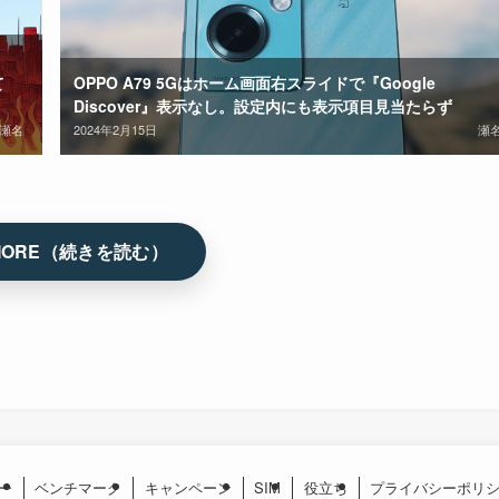
て
OPPO A79 5Gはホーム画面右スライドで『Google
Discover』表示なし。設定内にも表示項目見当たらず
瀬名
2024年2月15日
瀬
ー
ベンチマーク
キャンペーン
SIM
役立ち
プライバシーポリ