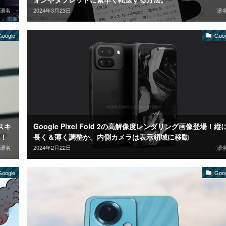
瀬名
2024年3月23日
瀬
Google
Goo
スキ
Google Pixel Fold 2の高解像度レンダリング画像登場！縦
！
長く＆薄く調整か。内側カメラは表示領域に移動
瀬名
2024年2月22日
瀬
Google
Goo