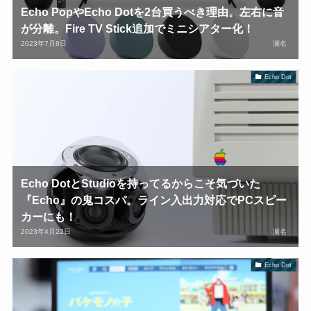
Echo PopやEcho Dotを2台買うべき理由。左右に音
が分離。Fire TV Stick追加でミニシアター化！
2023年7月8日
瀬名
Echo Dot
Echo DotとStudioを持ってるからこそ気づいた
『Echo』の鬼コスパ。ライン入出力対応でPCスピー
カーにも！
2023年4月22日
瀬名
Echo Dot