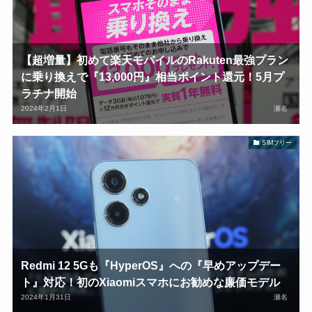
【超増量】初めて楽天モバイルのRakuten最強プラン
に乗り換えで『13,000円』相当ポイント還元！5月プ
ラチナ開始
2024年2月1日
瀬名
SIMフリー
Redmi 12 5Gも『HyperOS』への『早めアップデー
ト』対応！初のXiaomiスマホにお勧めな廉価モデル
2024年1月31日
瀬名