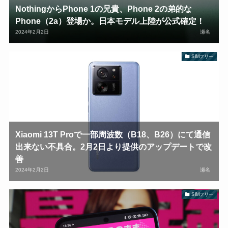
NothingからPhone 1の兄貴、Phone 2の弟的な
Phone（2a）登場か。日本モデル上陸が公式確定！
2024年2月2日
瀬名
SIMフリー
Xiaomi 13T Proで一部周波数（B18、B26）にて通信
出来ない不具合。2月2日より提供のアップデートで改
善
2024年2月2日
瀬名
SIMフリー