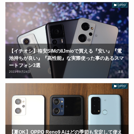
OPPO
【イチオシ】格安SIMのIIJmioで買える『安い』『電
池持ちが良い』『高性能』な実際使った事のあるスマ
ートフォン3選
2023年9月24日
瀬名
OPPO
【夏OK】OPPO Reno9 Aはどの季節も安定して使え