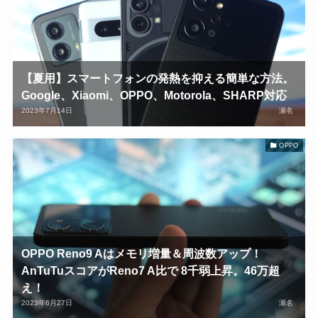
【夏用】スマートフォンの発熱を抑える簡単な方法。
Google、Xiaomi、OPPO、Motorola、SHARP対応
2023年7月14日
瀬名
OPPO
OPPO Reno9 Aはメモリ増量＆周波数アップ！
AnTuTuスコアがReno7 A比で 8千弱上昇。46万超
え！
2023年6月27日
瀬名