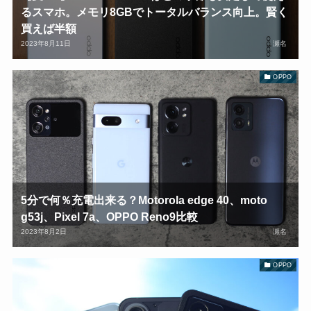
るスマホ。メモリ8GBでトータルバランス向上。賢く
買えば半額
2023年8月11日
瀬名
OPPO
5分で何％充電出来る？Motorola edge 40、moto
g53j、Pixel 7a、OPPO Reno9比較
2023年8月2日
瀬名
OPPO