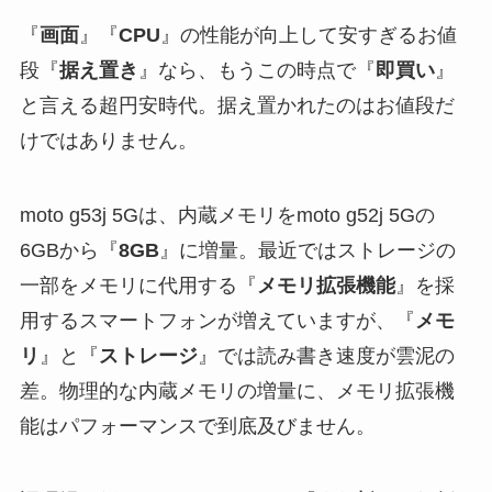
『
画面
』『
CPU
』の性能が向上して安すぎるお値
段『
据え置き
』なら、もうこの時点で『
即買い
』
と言える超円安時代。据え置かれたのはお値段だ
けではありません。
moto g53j 5Gは、内蔵メモリをmoto g52j 5Gの
6GBから『
8GB
』に増量。最近ではストレージの
一部をメモリに代用する『
メモリ拡張機能
』を採
用するスマートフォンが増えていますが、『
メモ
リ
』と『
ストレージ
』では読み書き速度が雲泥の
差。物理的な内蔵メモリの増量に、メモリ拡張機
能はパフォーマンスで到底及びません。