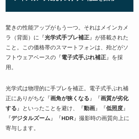
驚きの性能アップがもう一つ。それはメインカメ
ラ（背面）に『
光学式手ブレ補正
』が搭載された
こと。この価格帯のスマートフォンは、殆どがソ
フトウェアベースの『
電子式手ぶれ補正
』を採
用。
光学式は物理的に手ブレを補正。電子式手ぶれ補
正にありがちな『
画角が狭くなる
』『
画質が劣化
する
』といったことを避け、『
動画
』『
低照度
』
『
デジタルズーム
』『
HDR
』撮影時の画質向上に
寄与します。