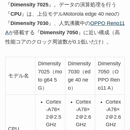
『
Dimensity 7025
』。データの演算処理を行う
『
CPU
』は、上位モデルMotorola edge 40 neoの
『
Dimensity 7030
』、人気沸騰中の
OPPO Reno11
A
が搭載する『
Dimensity 7050
』に近い構成（高
性能コアのクロック周波数が0.1低いだけ）。
Dimensity
Dimensity
Dimensity
7025（mo
7030（ed
7050（O
モデル名
to g64 5
ge 40 ne
PPO Ren
G）
o）
o11 A）
Cortex
Cortex
Cortex
-A78×
-A78×
-A78×
2＠2.5
2＠2.6
2＠2.6
GHz
GHz
GHz
CPU