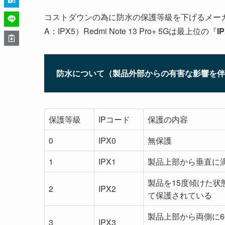
コストダウンの為に防水の保護等級を下げるメーカーが目立つ中
A：IPX5）Redmi Note 13 Pro+ 5Gは最上位の『
I
防水について（製品外部からの有害な影響を伴
保護等級
IPコード
保護の内容
0
IPX0
無保護
1
IPX1
製品上部から垂直に
製品を15度傾けた
2
IPX2
て保護されている
製品上部から両側に
3
IPX3