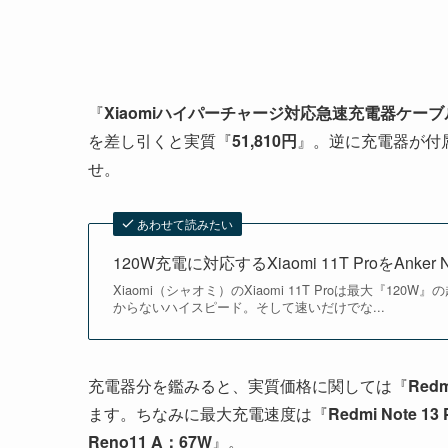
『
Xiaomiハイパーチャージ対応急速充電器ケーブ
を差し引くと実質『
51,810円
』。逆に充電器が付属しない
せ。
あわせて読みたい
120W充電に対応するXiaomi 11T ProをAnk
Xiaomi（シャオミ）のXiaomi 11T Proは最大
からないハイスピード。そして速いだけでな...
充電器分を鑑みると、実質価格に関しては『
Red
ます。ちなみに最大充電速度は『
Redmi Note 13
Reno11 A：67W
』。