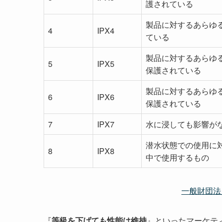
護されている
製品に対するあらゆ
4
IPX4
ている
製品に対するあらゆる方
5
IPX5
保護されている
製品に対するあらゆる
6
IPX6
保護されている
7
IPX7
水に浸しても影響が
潜水状態での使用に対
8
IPX8
中で使用するもの
一般財団法
『
等級を下げても性能は維持
』といったマーケテ