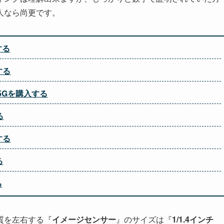
人なら尚更です。
する
する
+ 5Gを購入する
る
する
る
る
質を左右する『
イメージセンサー
』のサイズは『
1/1.4インチ