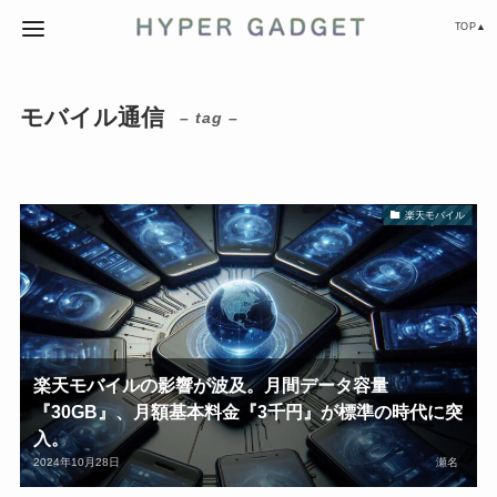
TOP▲
モバイル通信
– tag –
楽天モバイル
楽天モバイルの影響が波及。月間データ容量
『30GB』、月額基本料金『3千円』が標準の時代に突
入。
2024年10月28日
瀬名