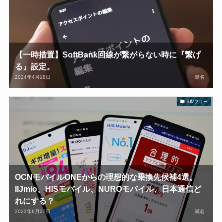
【一時措置】SoftBank回線が繋がらない時に『繋げ
る』設定。
2024年4月18日
瀬名
SIMフリー
OCNモバイルONEからの理想的な乗換先候補4選。
IIJmio、HISモバイル、NUROモバイル、日本通信ど
れにする？
2023年6月27日
瀬名