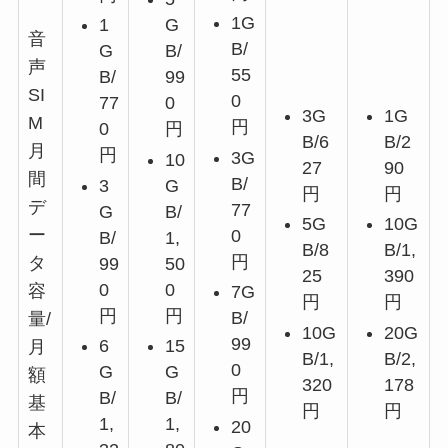
1G
1
G
音
B/
G
B/
声
55
B/
99
SI
0
77
0
3G
1G
M
円
0
円
B/6
B/2
月
円
3G
10
27
90
間
B/
3
G
円
円
デ
77
G
B/
5G
10G
ー
0
B/
1,
B/8
B/1,
円
タ
99
50
25
390
0
0
容
7G
円
円
円
円
B/
量/
10G
20G
99
6
15
月
B/1,
B/2,
0
G
G
額
320
178
円
B/
B/
基
円
円
1,
1,
20
本