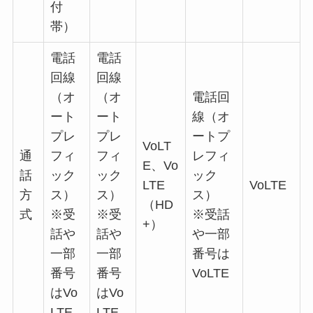
付
帯）
電話
電話
回線
回線
（オ
（オ
電話回
ート
ート
線（オ
プレ
プレ
ートプ
VoLT
通
フィ
フィ
レフィ
E、Vo
話
ック
ック
ック
LTE
VoLTE
方
ス）
ス）
ス）
（HD
式
※受
※受
※受話
+）
話や
話や
や一部
一部
一部
番号は
番号
番号
VoLTE
はVo
はVo
LTE
LTE