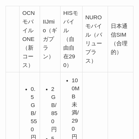
OCN
HISモ
NURO
モバ
IIJmi
バイ
モバイ
日本通
イル
o（ギ
ル
ル（バ
信SIM
ONE
ガプ
（自
リュー
（合理
（新
ラ
由自
プラ
的）
コー
ン）
在29
ス）
ス）
0）
10
0M
0.
2
B
5
G
未
G
B/
満/
B/
85
29
55
0
0
0
円
円
円
5