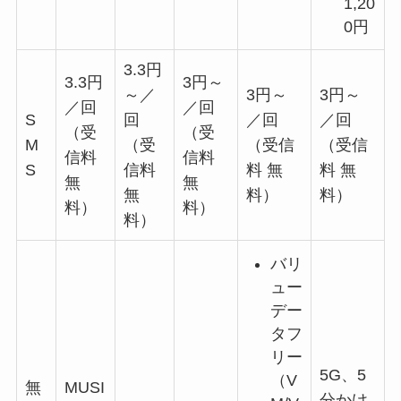
1,20
0円
3.3円
3.3円
3円～
～／
3円～
3円～
／回
／回
S
回
／回
／回
（受
（受
M
（受
（受信
（受信
信料
信料
S
信料
料 無
料 無
無
無
無
料）
料）
料）
料）
料）
バリ
ュー
デー
タフ
リー
5G、5
（V
無
MUSI
分かけ