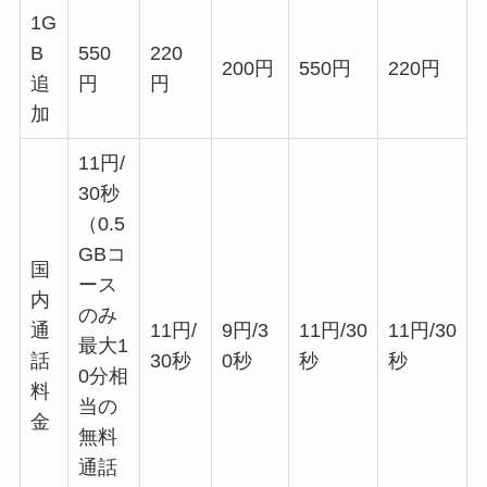
1G
B
550
220
200円
550円
220円
追
円
円
加
11円/
30秒
（0.5
GBコ
国
ース
内
のみ
通
11円/
9円/3
11円/30
11円/30
最大1
話
30秒
0秒
秒
秒
0分相
料
当の
金
無料
通話