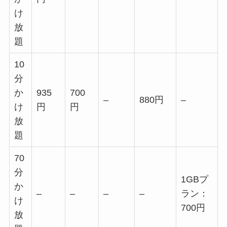
け
放
題
10
分
か
935
700
–
880円
–
け
円
円
放
題
70
分
1GBプ
か
–
–
–
–
ラン：
け
700円
放