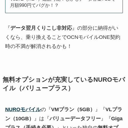
月額990円てバグか！？
『
データ翌月くりこし非対応
』の部分に納得がい
くなら、乗り換えることでOCNモバイルONE契約
時の不満が解消されるかも！
無料オプションが充実しているNUROモバ
イル（バリュープラス）
NUROモバイル
の『
VMプラン（5GB）
』『
VLプラ
ン（10GB）
』は『
バリューデータフリー
』『
Giga
プラス（手続き必要）
』といった独自の
無料オプ