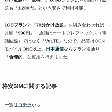
かけ放題
が『
無料
』。
20GBプラン
は無制限かけ放
題も『
1,200円
』という安さで利用可能。
1GBプラン
と『
70分かけ放題
』を組み合わせれば
月額『
990円
』。通話はオートプレフィックス（電
話回線）ではなく『
VoLTE
』なので、品質はOCN
モバイルONE以上。
日本通信
ならプラン名通り
『
合理的
』な運用を行えますね。
格安SIMに関する記事
一覧は
コチラ
から