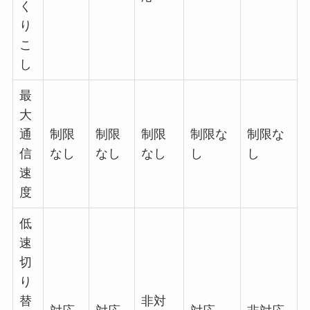
く
り
こ
し
最
大
通
制限
制限
制限
制限な
制限な
信
なし
なし
なし
し
し
速
度
低
速
切
り
替
非対