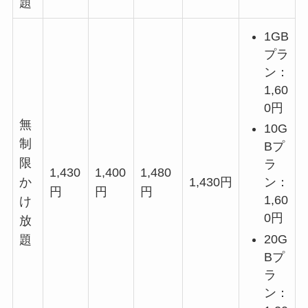
題
1GB
プラ
ン：
1,60
0円
無
10G
制
Bプ
限
ラ
1,430
1,400
1,480
ン：
か
1,430円
円
円
円
1,60
け
0円
放
20G
題
Bプ
ラ
ン：