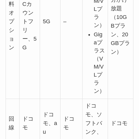
M/V
料
Cカ
放題
Lプ
オ
ウン
ラ
（10G
プ
トフ
5G
–
ン）
Bプラ
シ
リ
Gig
ン、20
ョ
ー、5
aプ
GBプラ
ン
G
ラス
ン）
（V
M/V
Lプ
ラ
ン）
ドコ
ドコ
モ、ソ
回
ドコ
ドコ
モ、a
フトバ
ドコモ
線
モ
モ
u
ンク、