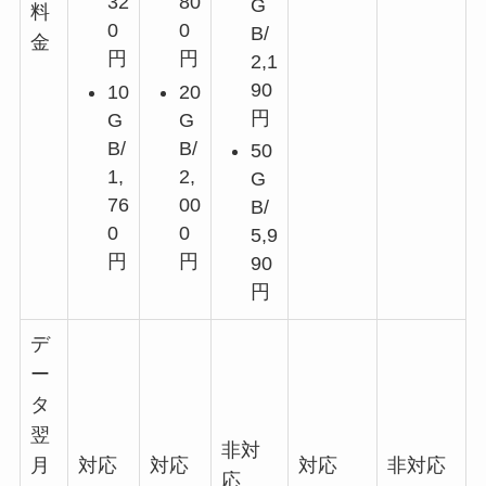
32
80
G
料
0
0
B/
金
円
円
2,1
90
10
20
円
G
G
B/
B/
50
1,
2,
G
76
00
B/
0
0
5,9
円
円
90
円
デ
ー
タ
翌
非対
月
対応
対応
対応
非対応
応