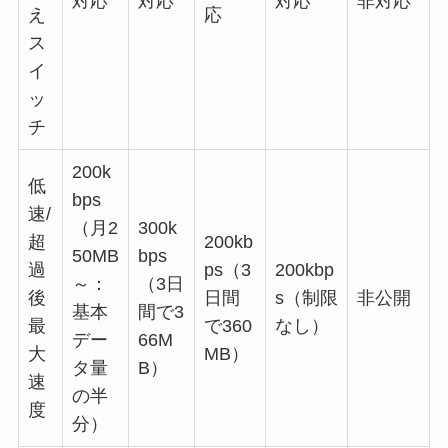
対応
対応
対応
非対応
え
応
ス
イ
ッ
チ
200k
低
bps
速/
（月2
300k
超
200kb
50MB
bps
過
ps（3
200kbp
～：
（3日
後
日間
s（制限
非公開
基本
間で3
最
で360
なし）
デー
66M
大
MB）
タ量
B）
速
の半
度
分）