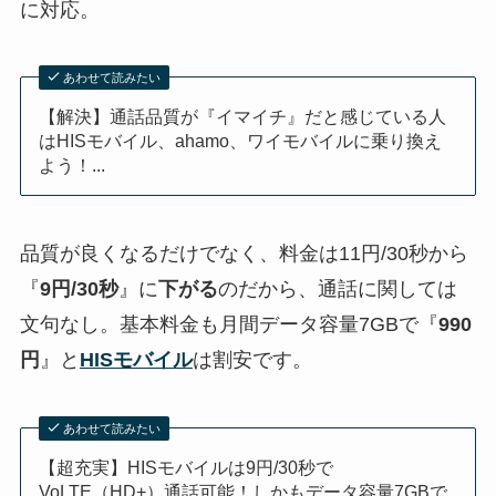
に対応。
あわせて読みたい
【解決】通話品質が『イマイチ』だと感じている人
はHISモバイル、ahamo、ワイモバイルに乗り換え
よう！...
品質が良くなるだけでなく、料金は11円/30秒から
『
9円/30秒
』に
下がる
のだから、通話に関しては
文句なし。基本料金も月間データ容量7GBで『
990
円
』と
HISモバイル
は割安です。
あわせて読みたい
【超充実】HISモバイルは9円/30秒で
VoLTE（HD+）通話可能！しかもデータ容量7GBで