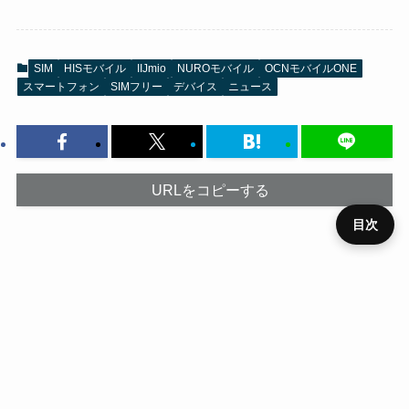
SIM
HISモバイル
IIJmio
NUROモバイル
OCNモバイルONE
スマートフォン
SIMフリー
デバイス
ニュース
URLをコピーする
目次
プライ
メニュ
ニュー
デバイ
レビュ
ベンチ
キャン
バシー
運営者
お問い
HOME
SIM
役立ち
RSS
ー
ス
ス
ー
マーク
ペーン
ポリシ
情報
合わせ
ー
ホーム
SIM
HISモバイル