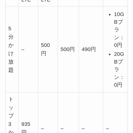
10G
Bプ
5
ラ
分
ン：
0円
か
500
–
500円
490円
け
円
20G
Bプ
放
ラ
題
ン：
0円
ト
ッ
プ
3
935
–
–
–
–
か
円