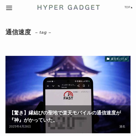
TOP▲
通信速度
– tag –
楽天モバイル
【驚き】縁結びの聖地で楽天モバイルの通信速度が
『神』がかっていた。
2025年4月28日
瀬名