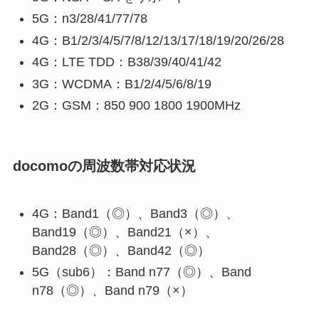
5G：n3/28/41/77/78
4G：B1/2/3/4/5/7/8/12/13/17/18/19/20/26/28
4G：LTE TDD：B38/39/40/41/42
3G：WCDMA：B1/2/4/5/6/8/19
2G：GSM：850 900 1800 1900MHz
docomoの周波数帯対応状況
4G：Band1（◎）、Band3（◎）、
Band19（◎）、Band21（×）、
Band28（◎）、Band42（◎）
5G（sub6）：Band n77（◎）、Band
n78（◎）、Band n79（×）