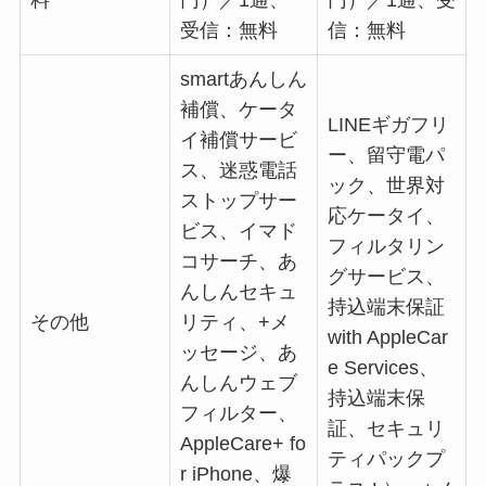
料
円）／1通、
円）／1通、受
受信：無料
信：無料
smartあんしん
補償、ケータ
LINEギガフリ
イ補償サービ
ー、留守電パ
ス、迷惑電話
ック、世界対
ストップサー
応ケータイ、
ビス、イマド
フィルタリン
コサーチ、あ
グサービス、
んしんセキュ
持込端末保証
その他
リティ、+メ
with AppleCar
ッセージ、あ
e Services、
んしんウェブ
持込端末保
フィルター、
証、セキュリ
AppleCare+ fo
ティパックプ
r iPhone、爆