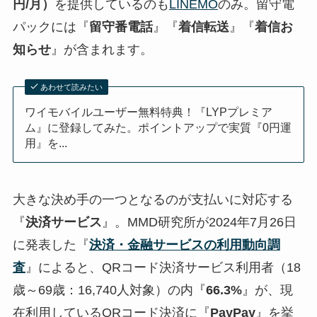
円/月）
を提供しているのも
LINEMO
のみ。留守電
パックには『
留守番電話
』『
着信転送
』『
着信お
知らせ
』が含まれます。
あわせて読みたい
ワイモバイルユーザー無料特典！『LYPプレミア
ム』に登録してみた。ポイントアップで実質『0円運
用』を...
大きな決め手の一つとなるのが支払いに対応する
『
決済サービス
』。MMD研究所が2024年7月26日
に発表した『
決済・金融サービスの利用動向調
査
』によると、QRコード決済サービス利用者（18
歳～69歳：16,740人対象）の内『
66.3%
』が、現
在利用しているQRコード決済に『
PayPay
』を挙