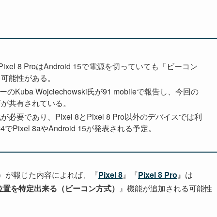
8とPixel 8 ProはAndroid 15で電源を切っていても「ビーコン
る可能性がある。
ba Wojciechowski氏が91 mobileで報告し、今回の
面が共有されている。
あり、Pixel 8とPixel 8 Pro以外のデバイスでは利
4でPixel 8aやAndroid 15が発表される予定。
）が報じた内容によれば、『
Pixel 8
』『
Pixel 8 Pro
』は
位置を特定出来る（ビーコン方式）
』機能が追加される可能性