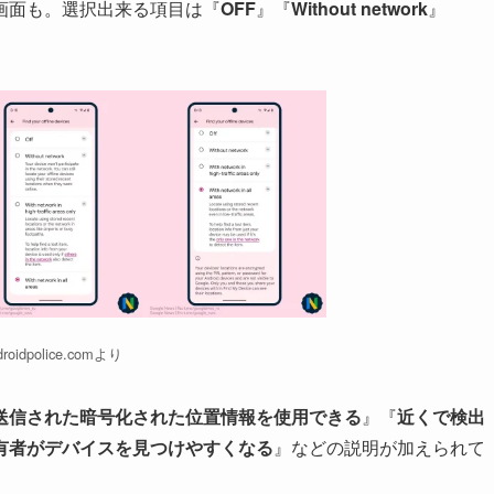
画面も。選択出来る項目は『
OFF
』『
Without network
』
droidpolice.comより
送信された暗号化された位置情報を使用できる
』『
近くで検出
有者がデバイスを見つけやすくなる
』などの説明が加えられて