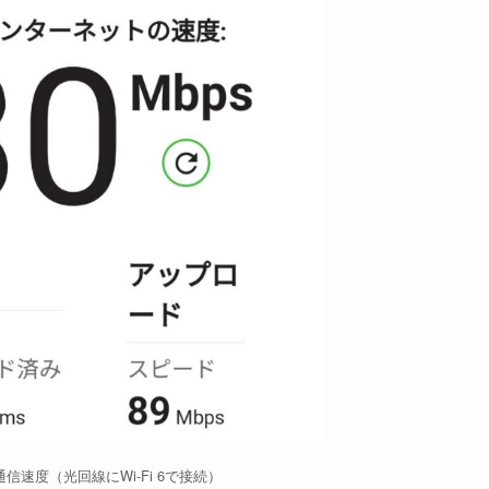
 6aの通信速度（光回線にWi-Fi 6で接続）