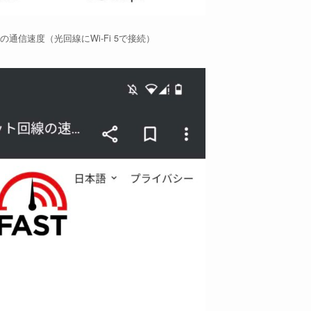
te 11の通信速度（光回線にWi-Fi 5で接続）