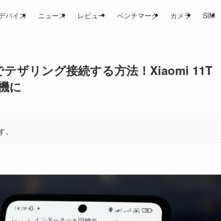
デバイス
ニュース
レビュー
ベンチマーク
カメラ
SIM
でテザリング接続する方法！Xiaomi 11T
継機に
す。