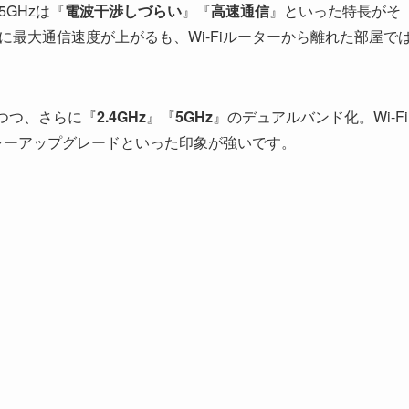
5GHzは『
電波干渉しづらい
』『
高速通信
』といった特長がそ
飛躍的に最大通信速度が上がるも、Wi-Fiルーターから離れた部屋で
つつ、さらに『
2.4GHz
』『
5GHz
』のデュアルバンド化。Wi-Fi
メジャーアップグレードといった印象が強いです。