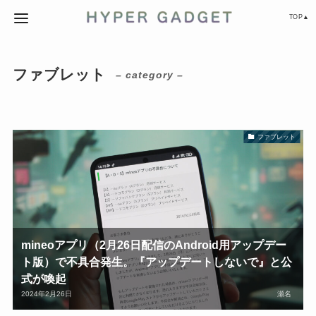
TOP▲
ファブレット
– category –
ファブレット
mineoアプリ（2月26日配信のAndroid用アップデー
ト版）で不具合発生。『アップデートしないで』と公
式が喚起
2024年2月26日
瀬名