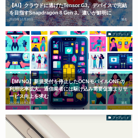
【AI】クラウドに逃げたTensor G3。デバイスで完結
を目指すSnapdragon 8 Gen 3。違いが鮮明に
2023年10月30日
瀬名
ファブレット
【MVNO】新規受付を停止したOCNモバイルONEの
利用比率拡大。通信業者には駆け込み需要促進よりサ
ービス向上を求む
2023年10月24日
瀬名
ファブレット