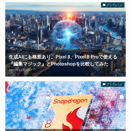
ファブレット
生成AIにも格差あり。Pixel 8、Pixel 8 Proで使える
『編集マジック』とPhotoshopを比較してみた
2023年11月2日
瀬名
ファブレット