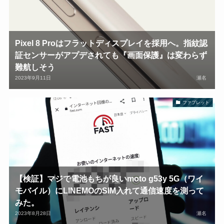
Pixel 8 Proはフラットディスプレイを採用へ。指紋認
証センサーがアプデされても『画面保護』は変わらず
難航しそう
2023年9月11日
瀬名
ファブレット
【検証】マジで電池もちが良いmoto g53y 5G（ワイ
モバイル）にLINEMOのSIM入れて通信速度を測って
みた。
2023年8月28日
瀬名