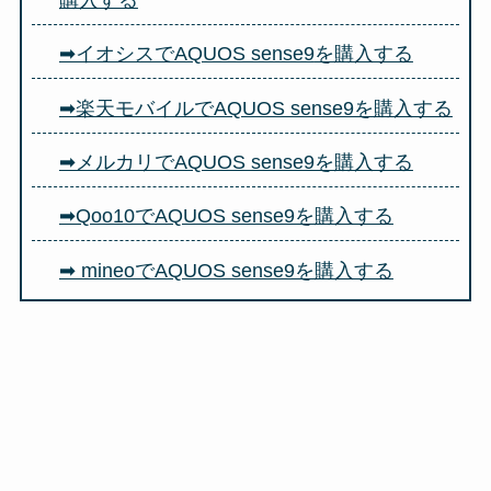
➡イオシスでAQUOS sense9
を購入する
➡楽天モバイルでAQUOS sense9を購入する
➡メルカリでAQUOS sense9を購入する
➡Qoo10でAQUOS sense9を購入する
➡ mineoでAQUOS sense9を購入する