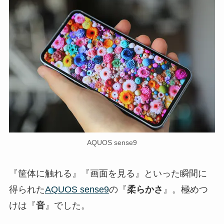
AQUOS sense9
『筐体に触れる』『画面を見る』といった瞬間に
得られた
AQUOS sense9
の『
柔らかさ
』。極めつ
けは『
音
』でした。