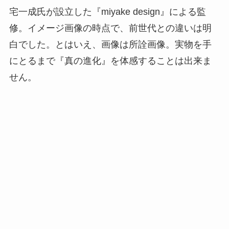
宅一成氏が設立した『miyake design』による監
修。イメージ画像の時点で、前世代との違いは明
白でした。とはいえ、画像は所詮画像。実物を手
にとるまで『真の進化』を体感することは出来ま
せん。