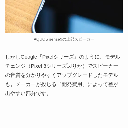
AQUOS sense9の上部スピーカー
しかしGoogle『Pixelシリーズ』のように、モデル
チェンジ（Pixel 8シリーズ辺りか）でスピーカー
の音質を分かりやすくアップグレードしたモデル
も。メーカーが投じる『開発費用』によって差が
出やすい部分です。