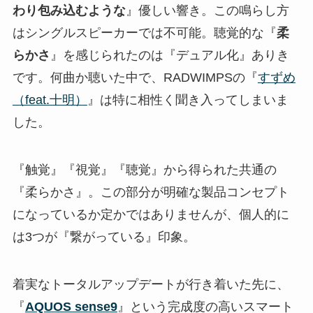
わり包み込むような
』優しい響き。この鳴らし方
はシングルスピーカーでは不可能。聴覚的な『
柔
らかさ
』を感じられたのは『デュアル化』ありき
です。何曲か聴いた中で、RADWIMPSの『
すずめ
（feat.十明）
』は特に相性く聞き入ってしまいま
した。
『触覚』『視覚』『聴覚』から得られた共通の
『柔らかさ』。この部分が明確な製品コンセプト
になっているか定かではありませんが、個人的に
は3つが『繋がっている』印象。
着実なトータルアップデートが行き着いた先に、
『
AQUOS sense9
』という完成度の高いスマート