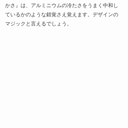
かさ』は、アルミニウムの冷たさをうまく中和し
ているかのような錯覚さえ覚えます。デザインの
マジックと言えるでしょう。