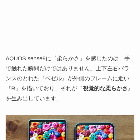
AQUOS sense9に『柔らかさ』を感じたのは、手
で触れた瞬間だけではありません。上下左右バラ
ンスのとれた『ベゼル』が外側のフレームに近い
『R』を描いており、それが『
視覚的な柔らかさ
』
を生み出しています。