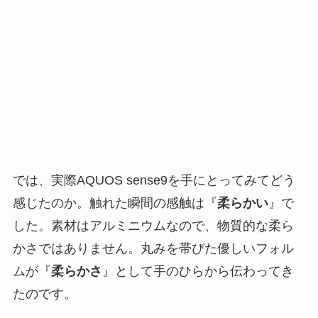
では、実際AQUOS sense9を手にとってみてどう
感じたのか。触れた瞬間の感触は『
柔らかい
』で
した。素材はアルミニウムなので、物質的な柔ら
かさではありません。丸みを帯びた優しいフォル
ムが『
柔らかさ
』として手のひらから伝わってき
たのです。