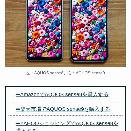
左：AQUOS sense8、右：AQUOS sense9
➡AmazonでAQUOS sense9を購入する
➡楽天市場でAQUOS sense9を購入する
➡YAHOOショッピングでAQUOS sense9を
購入する