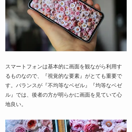
スマートフォンは基本的に画面を観ながら利用す
るものなので、『視覚的な要素』がとても重要で
す。バランスが『不均等なベゼル』『均等なベゼ
ル』では、後者の方が明らかに画面を見ていて心
地良い。