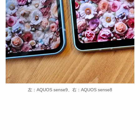
左：AQUOS sense9、右：AQUOS sense8