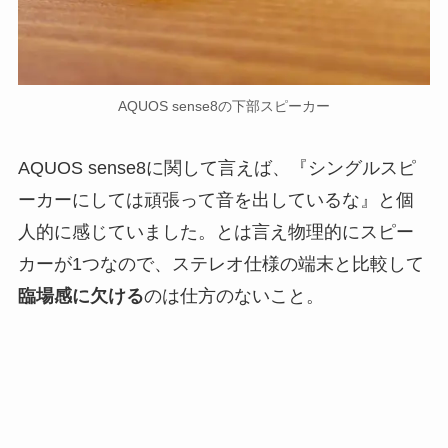
AQUOS sense8の下部スピーカー
AQUOS sense8に関して言えば、『シングルスピ
ーカーにしては頑張って音を出しているな』と個
人的に感じていました。とは言え物理的にスピー
カーが1つなので、ステレオ仕様の端末と比較して
臨場感に欠ける
のは仕方のないこと。