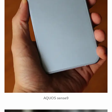
AQUOS sense9