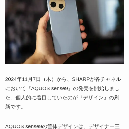
2024年11月7日（木）から、SHARPが各チャネル
において『AQUOS sense9』の発売を開始しまし
た。個人的に着目していたのが『デザイン』の刷
新です。
AQUOS sense9の筐体デザインは、デザイナー三