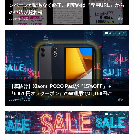
ンペーンが間もなく終了。再契約は『専用URL』から
の申込が超お得！
2025年5月1日
瀬名
キャンペーン
【底抜け】Xiaomi POCO Padが『15%OFF』＋
『6,820円オフクーポン』のW適用で31,160円に
2025年4月22日
瀬名
キャンペーン