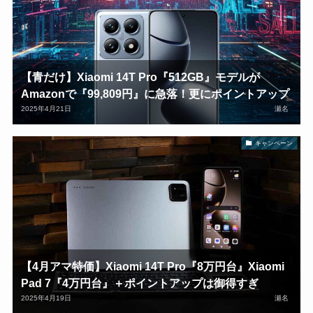
【青だけ】Xiaomi 14T Pro『512GB』モデルが
Amazonで『99,809円』に急落！更にポイントアップ
2025年4月21日
瀬名
キャンペーン
【4月アマ特価】Xiaomi 14T Pro『8万円台』Xiaomi
Pad 7『4万円台』＋ポイントアップは御得すぎ
2025年4月19日
瀬名