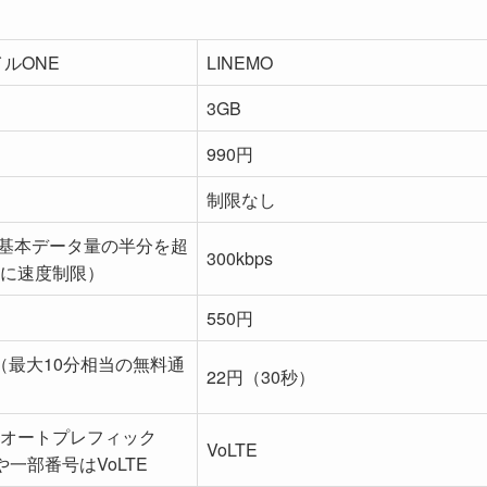
イルONE
LINEMO
3GB
990円
制限なし
s（基本データ量の半分を超
300kbps
に速度制限）
550円
秒（最大10分相当の無料通
22円（30秒）
オートプレフィック
VoLTE
や一部番号はVoLTE