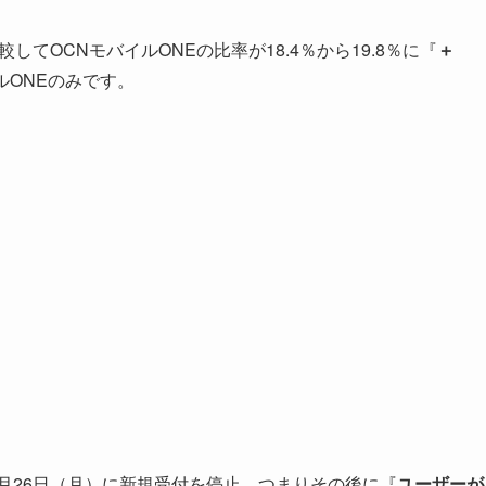
較してOCNモバイルONEの比率が18.4％から19.8％に『
＋
ルONEのみです。
年6月26日（月）に新規受付を停止。つまりその後に『
ユーザーが