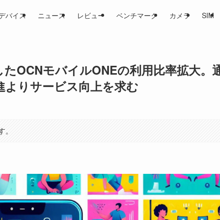
デバイス
ニュース
レビュー
ベンチマーク
カメラ
SIM
したOCNモバイルONEの利用比率拡大。
進よりサービス向上を求む
す。