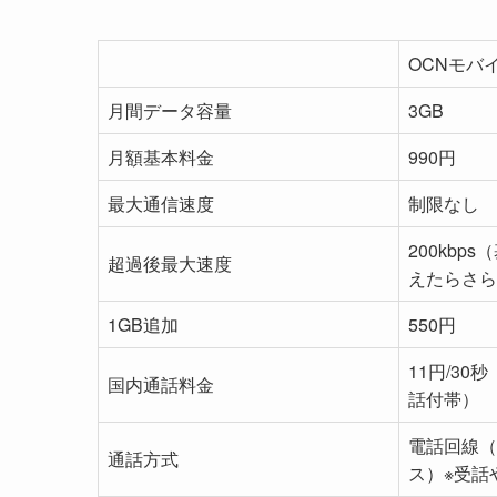
OCNモバ
月間データ容量
3GB
月額基本料金
990円
最大通信速度
制限なし
200kbp
超過後最大速度
えたらさら
1GB追加
550円
11円/30
国内通話料金
話付帯）
電話回線（
通話方式
ス）※受話