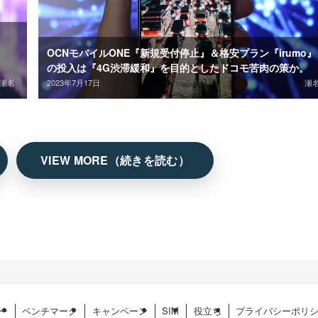
OCNモバイルONE『新規受付停止』＆格安プラン『irumo』
の投入は『4G渋滞緩和』を目的としたドコモ苦肉の策か。
瀬名
2023年7月17日
瀬
ー
ベンチマーク
キャンペーン
SIM
役立ち
プライバシーポリ