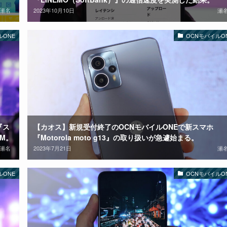
瀬名
2023年10月10日
瀬
ルONE
OCNモバイルO
『ス
【カオス】新規受付終了のOCNモバイルONEで新スマホ
M。
『Motorola moto g13』の取り扱いが急遽始まる。
瀬名
2023年7月21日
瀬
ルONE
OCNモバイルO