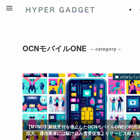
OCNモバイルONE
– category –
OCNモバイ
【MVNO】新規受付を停止したOCNモバイルONEの利用
拡大。通信業者には駆け込み需要促進よりサービス向上を
む