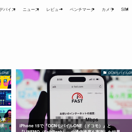
デバイス
ニュース
レビュー
ベンチマーク
カメラ
SIM
ルONE
OCNモバイルO
比率
求
iPhone 15で『OCNモバイルONE（ドコモ）』と
『LINEMO（SoftBank）』の通信速度を実測した結果。