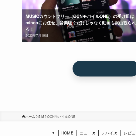
MUSICカウントフリー（OCNモバイルONE）の受け皿は
mineoにお任せ。音楽聴くだけじゃなく動画も沢山観られ
る！
2023年7月19日
ホーム
SIM
OCNモバイルONE
HOME
ニュース
デバイス
レビュ