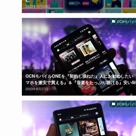
2023年10月24日
OCNモバイ
OCNモバイルONEを『契約し損ねた』人にお勧めしたい
マホを激安で買える』＆『音楽をたっぷり聴ける』安いSI
2023年8月27日
OCNモバイ