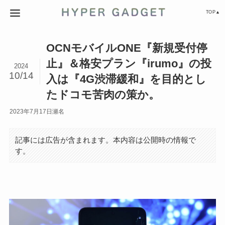
TOP▲
OCNモバイルONE『新規受付停
止』＆格安プラン『irumo』の投
2024
10/14
入は『4G渋滞緩和』を目的とし
たドコモ苦肉の策か。
2023年7月17日
瀬名
記事には広告が含まれます。本内容は公開時の情報で
す。