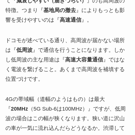
て『
減衰しやすい（届きづらい）
』のも高周波の
特徴。つまり『
基地局の撤去
』によりもっとも影
響を受けやすいのは『
高速通信
』。
ドコモが述べている通り、高周波が届かない場所
は『
低周波
』で通信を行うことになります。しか
し低周波の主な用途は『
高速大容量通信
』ではな
く電波を繋げること。あくまで高周波を補填する
位置づけです。
4Gの帯域幅（道幅のようはもの）は最大
『
20MHz
（5G Sub-6は100MHz）』ですが、低周
波の場合はこの幅が狭くなります。狭い道に沢山
の車が一気に流れ込んだらどうなるか。渋滞して