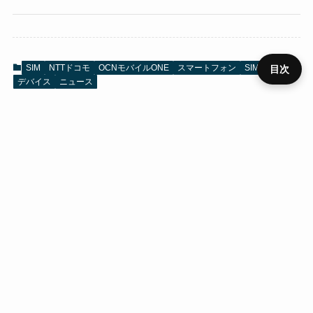
SIM
NTTドコモ
OCNモバイルONE
スマートフォン
SIMフリー
目次
デバイス
ニュース
プライ
メニュ
ニュー
デバイ
レビュ
ベンチ
キャン
バシー
運営者
お問い
HOME
SIM
役立ち
RSS
ー
ス
ス
ー
マーク
ペーン
ポリシ
情報
合わせ
ー
URLをコピーする