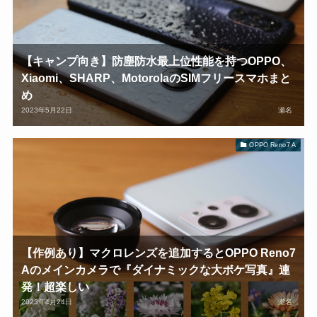
【キャンプ向き】防塵防水最上位性能を持つOPPO、
Xiaomi、SHARP、MotorolaのSIMフリースマホまと
め
2023年5月22日
瀬名
OPPO Reno7 A
【作例あり】マクロレンズを追加するとOPPO Reno7
Aのメインカメラで『ダイナミックな大ボケ写真』連
発！超楽しい
2023年4月24日
瀬名