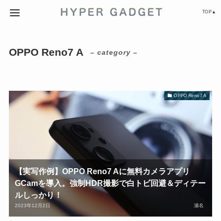
TOP▲
OPPO Reno7 A
– category –
OPPO Reno7 A
【実写作例】OPPO Reno7 Aに無料カメラアプリ
GCamを導入。強制HDR撮影で白トビ回避＆ディテー
ルしっかり！
2023年12月2日
瀬名