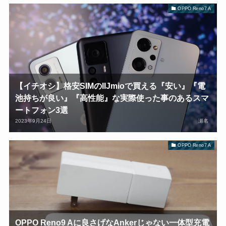
OPPO Reno7 A
【イチオシ】格安SIMのIIJmioで買える『安い』『電
池持ちが良い』『高性能』な実際使った事のあるスマ
ートフォン3選
2023年9月24日
瀬名
OPPO Reno7 A
OPPO Reno9 Aに良さげなAnkerじゃない一体型充電