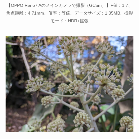
【OPPO Reno7 Aのメインカメラで撮影（GCam）】F値：1.7、
焦点距離：4.71mm、倍率：等倍、データサイズ：1.35MB、撮影
モード：HDR+拡張