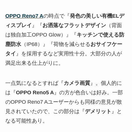
OPPO Reno7 A
の時点で『
発色の美しい有機ELデ
ィスプレイ
』『
お洒落なフラットデザイン
（背面
は独自加工OPPO Glow）』『
キッチンで使える防
塵防水
（IP68）』『荷物を減らせる
おサイフケー
タイ
』を採用するなど実用性十分。大部分の人が
満足出来る仕上がりに。
一点気になるとすれば『
カメラ画質
』。個人的に
は『
OPPO Reno5 A
』の方が色合いは好み。一部
のOPPO Reno7 Aユーザーからも同様の意見が散
見されていたので、この部分は『
デメリット
』と
なる可能性あり。