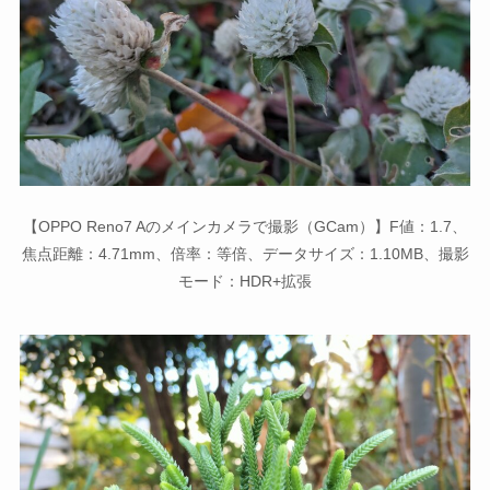
【OPPO Reno7 Aのメインカメラで撮影（GCam）】F値：1.7、
焦点距離：4.71mm、倍率：等倍、データサイズ：1.10MB、撮影
モード：HDR+拡張