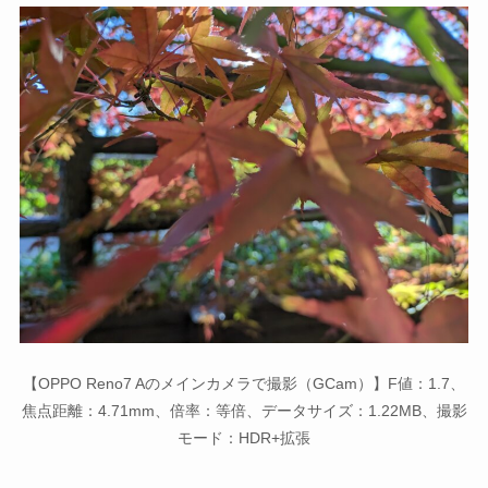
【OPPO Reno7 Aのメインカメラで撮影（GCam）】F値：1.7、
焦点距離：4.71mm、倍率：等倍、データサイズ：1.22MB、撮影
モード：HDR+拡張