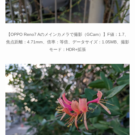
【OPPO Reno7 Aのメインカメラで撮影（GCam）】F値：1.7、
焦点距離：4.71mm、倍率：等倍、データサイズ：1.05MB、撮影
モード：HDR+拡張