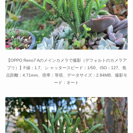
【OPPO Reno7 Aのメインカメラで撮影（デフォルトのカメラア
プリ）】F値：1.7、シ ャッタースピード：1/50、ISO：127、焦
点距離：4.71mm、倍率：等倍、データサイズ：2.84MB、撮影モ
ード：オート