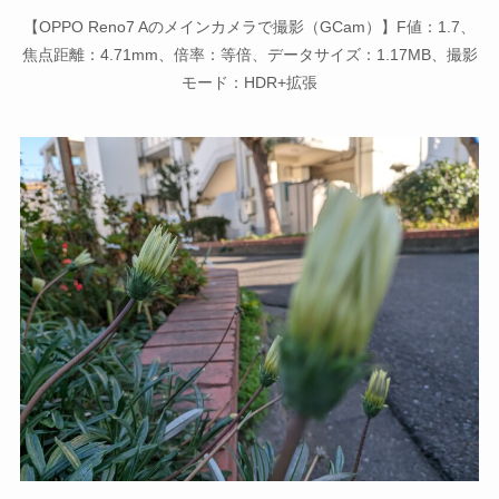
【OPPO Reno7 Aのメインカメラで撮影（GCam）】F値：1.7、
焦点距離：4.71mm、倍率：等倍、データサイズ：1.17MB、撮影
モード：HDR+拡張