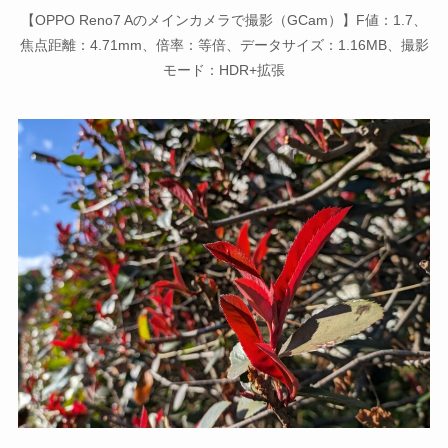
【OPPO Reno7 Aのメインカメラで撮影（GCam）】F値：1.7、
焦点距離：4.71mm、倍率：等倍、データサイズ：1.16MB、撮影
モード：HDR+拡張