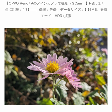
【OPPO Reno7 Aのメインカメラで撮影（GCam）】F値：1.7、
焦点距離：4.71mm、倍率：等倍、データサイズ：1.16MB、撮影
モード：HDR+拡張