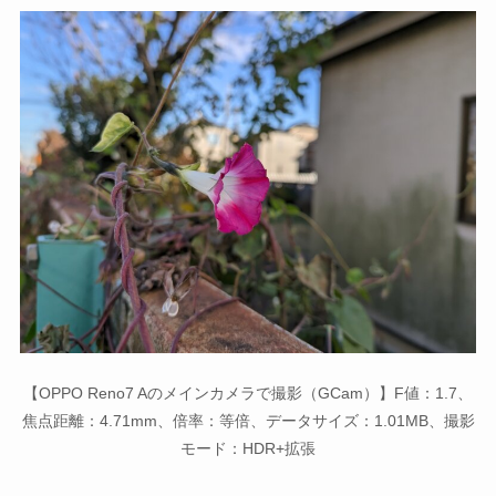
【OPPO Reno7 Aのメインカメラで撮影（GCam）】F値：1.7、
焦点距離：4.71mm、倍率：等倍、データサイズ：1.01MB、撮影
モード：HDR+拡張