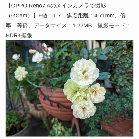
【OPPO Reno7 Aのメインカメラで撮影
（GCam）】F値：1.7、焦点距離：4.71mm、倍
率：等倍、データサイズ：1.22MB、撮影モード：
HDR+拡張