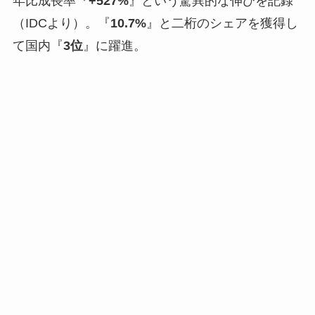
年比成長率『
+527%
』という驚異的な伸びを記録
（IDCより）。『
10.7%
』と二桁のシェアを獲得し
て国内『
3位
』に躍進。