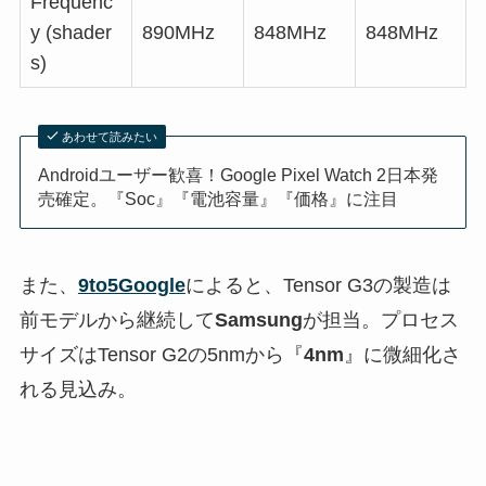
Frequenc
y (shader
890MHz
848MHz
848MHz
s)
あわせて読みたい
Androidユーザー歓喜！Google Pixel Watch 2日本発
売確定。『Soc』『電池容量』『価格』に注目
また、
9to5Google
によると、Tensor G3の製造は
前モデルから継続して
Samsung
が担当。プロセス
サイズはTensor G2の5nmから『
4nm
』に微細化さ
れる見込み。