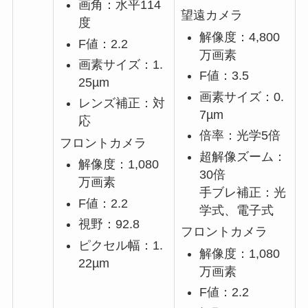
画角：水平114
望遠カメラ
度
解像度：4,800
F値：2.2
万画素
画素サイズ：1.
F値：3.5
25µm
画素サイズ：0.
レンズ補正：対
7µm
応
倍率：光学5倍
フロントカメラ
超解像ズーム：
解像度：1,080
30倍
万画素
手ブレ補正：光
F値：2.2
学式、電子式
視野：92.8
フロントカメラ
ピクセル幅：1.
解像度：1,080
22µm
万画素
F値：2.2