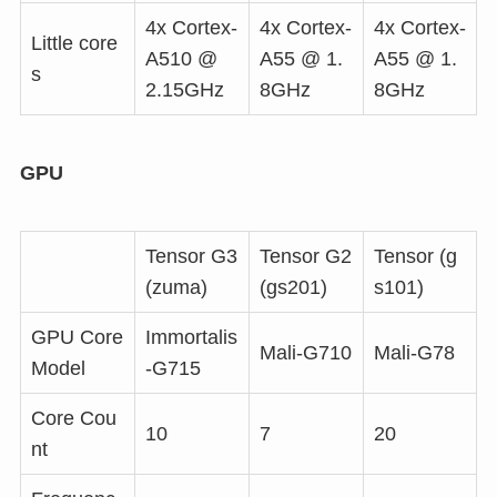
4x Cortex-
4x Cortex-
4x Cortex-
Little core
A510 @
A55 @ 1.
A55 @ 1.
s
2.15GHz
8GHz
8GHz
GPU
Tensor G3
Tensor G2
Tensor (g
(zuma)
(gs201)
s101)
GPU Core
Immortalis
Mali-G710
Mali-G78
Model
-G715
Core Cou
10
7
20
nt