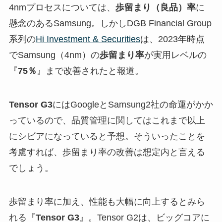
4nmプロセスについては、
歩留まり（良品）率
に
懸念のあるSamsung。しかしDGB Financial Group
系列の
Hi Investment & Securities
は、2023年時点
でSamsung（4nm）の
歩留まり率
が実用レベルの
『
75％
』まで改善されたと報道。
Tensor G3
にはGoogleとSamsung2社の命運がかか
っているので、品質管理に関してはこれまで以上
にシビアになっていると予想。そういったことを
考慮すれば、歩留まり率の改善は想定内と言える
でしょう。
歩留まり率に加え、性能も大幅に向上するとみら
れる『
Tensor G3
』。Tensor G2は、ビッグコアに