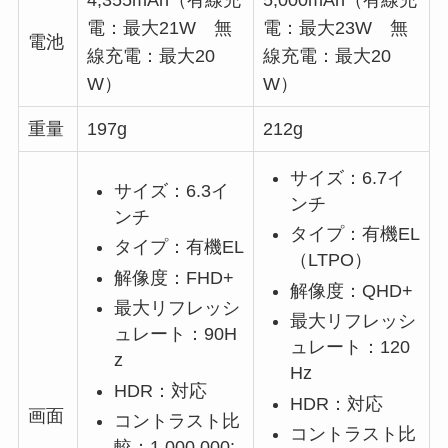
4,355mAh（有線充
5,000mAh（有線充
電：最大21W 無
電：最大23W 無
電池
線充電：最大20
線充電：最大20
W）
W）
重量
197g
212g
サイズ：6.7イ
サイズ：6.3イ
ンチ
ンチ
タイプ：有機EL
タイプ：有機EL
（LTPO）
解像度：FHD+
解像度：QHD+
最大リフレッシ
最大リフレッシ
ュレート：90H
ュレート：120
z
Hz
HDR：対応
HDR：対応
画面
コントラスト比
コントラスト比
較：1,000,000: