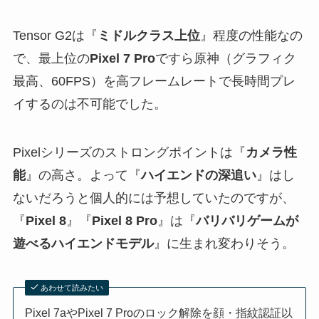
Tensor G2は『
ミドルクラス上位
』程度の性能なの
で、最上位の
Pixel 7 Pro
ですら原神（グラフィク
最高、60FPS）を高フレームレートで長時間プレ
イするのは不可能でした。
Pixelシリーズのストロングポイントは『
カメラ性
能
』の高さ。よって『
ハイエンドの深追い
』はし
ないだろうと個人的には予想していたのですが、
『
Pixel 8
』『
Pixel 8 Pro
』は『
バリバリゲームが
遊べるハイエンドモデル
』に生まれ変わりそう。
あわせて読みたい
Pixel 7aやPixel 7 Proのロック解除を顔・指紋認証以