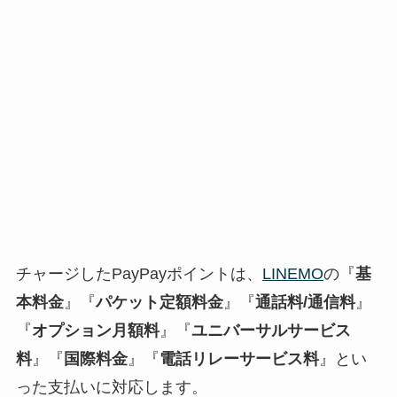
チャージしたPayPayポイントは、
LINEMO
の『
基
本料金
』『
パケット定額料金
』『
通話料/通信料
』
『
オプション月額料
』『
ユニバーサルサービス
料
』『
国際料金
』『
電話リレーサービス料
』とい
った支払いに対応します。