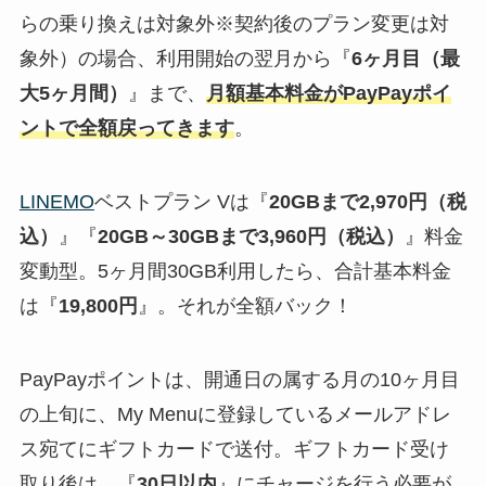
らの乗り換えは対象外※契約後のプラン変更は対
象外）の場合、利用開始の翌月から『
6ヶ月目（最
大5ヶ月間）
』まで、
月額基本料金がPayPayポイ
ントで全額戻ってきます
。
LINEMO
ベストプラン Vは『
20GBまで2,970円（税
込）
』『
20GB～30GBまで3,960円（税込）
』料金
変動型。5ヶ月間30GB利用したら、合計基本料金
は『
19,800円
』。それが全額バック！
PayPayポイントは、開通日の属する月の10ヶ月目
の上旬に、My Menuに登録しているメールアドレ
ス宛てにギフトカードで送付。ギフトカード受け
取り後は、『
30日以内
』にチャージを行う必要が