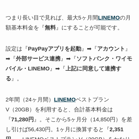
つまり長い目で見れば、最大5ヶ月間
LINEMO
の月
額基本料金を『
無料
』にすることが可能です。
設定は『
PayPayアプリを起動
』➡『
アカウント
』
➡『
外部サービス連携
』➡『
ソフトバンク・ワイモ
バイル・LINEMO
』➡『
上記に同意して連携す
る
』。
2年間（24ヶ月間）
LINEMO
ベストプラン
V（20GB）を利用すると、合計基本料金は
『
71,280円
』。そこから5ヶ月分（14,850円）を差
し引けば56,430円。1ヶ月に換算すると『
2,351