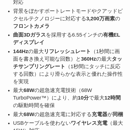
対応
背景をぼかすポートレートモードやクアッドピ
クセルテクノロジーに対応する
3,200万画素
の
フロントカメラ
曲面3Dガラス
を採用する6.55インチの
有機EL
ディスプレイ
144Hz
の最大
リフレッシュレート
（1秒間に画
面を書き換え可能な回数）と
360Hz
の最大
タッ
チサンプリングレート
（1秒間にタッチに反応
する回数）により滑らかな表示と優れた操作性
を実現
最大
68W
の超急速充電技術（68W
TurboPower™）により、約
10分
で最大
12時間
の駆動時間を確保
最大
68W
の超急速充電に対応する
充電器
が
同梱
USBケーブルを使わない
ワイヤレス充電
（最大