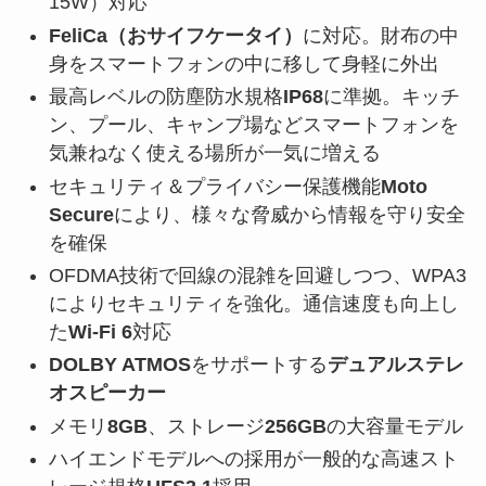
15W）対応
FeliCa（おサイフケータイ）
に対応。財布の中
身をスマートフォンの中に移して身軽に外出
最高レベルの防塵防水規格
IP68
に準拠。キッチ
ン、プール、キャンプ場などスマートフォンを
気兼ねなく使える場所が一気に増える
セキュリティ＆プライバシー保護機能
Moto
Secure
により、様々な脅威から情報を守り安全
を確保
OFDMA技術で回線の混雑を回避しつつ、WPA3
によりセキュリティを強化。通信速度も向上し
た
Wi-Fi 6
対応
DOLBY ATMOS
をサポートする
デュアルステレ
オスピーカー
メモリ
8GB
、ストレージ
256GB
の大容量モデル
ハイエンドモデルへの採用が一般的な高速スト