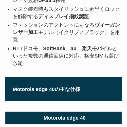
レージ規格
UFS3.1
採用
マスク装着時もスタイリッシュに素早くロック
を解除する
ディスプレイ指紋認証
ファッションのアクセントにもなる
ヴィーガン
レザー加工
モデル（イクリプスブラック）を用
意
NTTドコモ
、
SoftBank
、
au
、
楽天モバイル
と
いった複数の通信回線に対応。格安SIMも選び
放題
Motorola edge 40の主な仕様
Motorola edge 40