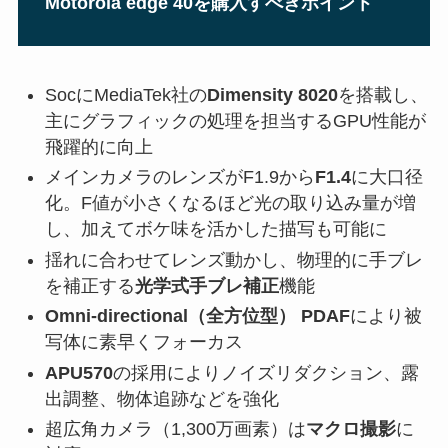
Motorola edge 40を購入すべきポイント
SocにMediaTek社の
Dimensity 8020
を搭載し、
主にグラフィックの処理を担当するGPU性能が
飛躍的に向上
メインカメラのレンズがF1.9から
F1.4
に大口径
化。F値が小さくなるほど光の取り込み量が増
し、加えてボケ味を活かした描写も可能に
揺れに合わせてレンズ動かし、物理的に手ブレ
を補正する
光学式手ブレ補正
機能
Omni-directional（全方位型）
PDAF
により被
写体に素早くフォーカス
APU570
の採用によりノイズリダクション、露
出調整、物体追跡などを強化
超広角カメラ（1,300万画素）は
マクロ撮影
に